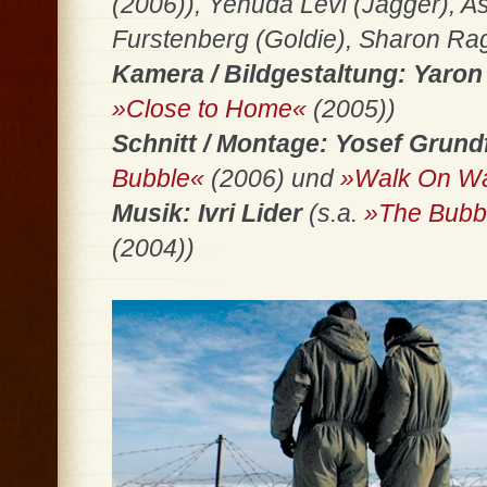
(2006)), Yehuda Levi (Jagger), As
Furstenberg (Goldie), Sharon Ra
Kamera / Bildgestaltung: Yaron
»Close to Home«
(2005))
Schnitt / Montage: Yosef Grund
Bubble«
(2006) und
»Walk On Wa
Musik: Ivri Lider
(s.a.
»The Bubb
(2004))