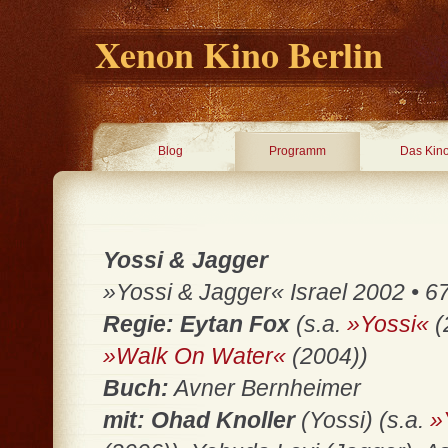
Xenon Kino Berlin
Blog
Programm
Das Kin
Yossi & Jagger
»Yossi & Jagger« Israel 2002 • 67
Regie: Eytan Fox
(s.a.
»Yossi«
(
»Walk On Water«
(2004))
Buch:
Avner Bernheimer
mit: Ohad Knoller
(Yossi) (s.a.
»