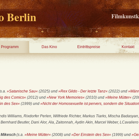
 Berlin
Filmkunstk
Programm
Das Kino
Eintrittspreise
Kontakt
(s.a.
»Satanische Sau«
(2025) und
»Rex Gildo - Der letzte Tanz«
(2022) und
»Männ
ig des Comics«
(2012) und
»New York Memories«
(2010) und
»Meine Mütter«
(20
in des Sex«
(1999) und
»Nicht der Homosexuelle ist pervers, sondern die Situation,
dis Williams, Rixdorfer Perlen, Wilfriede Richter, Markus Tiarks, Mischa Badasyan
ernhard Beutler, Dani Alor, Ala, Zaitonnah, Aydin Akin, Marcel Weber, LCavaliero
i Mikesch
(s.a.
»Meine Mütter«
(2008) und
»Der Einstein des Sex«
(1999) und
»Ge