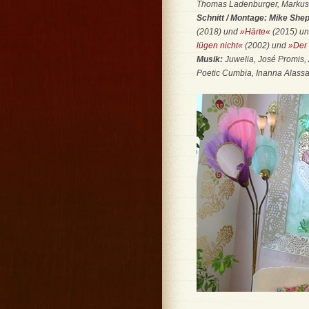
Thomas Ladenburger, Markus T
Schnitt / Montage: Mike She
(2018) und
»Härte«
(2015) u
lügen nicht«
(2002) und
»Der 
Musik:
Juwelia, José Promis,
Poetic Cumbia, Inanna Alassa