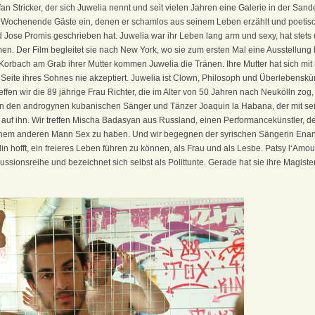
an Stricker, der sich Juwelia nennt und seit vielen Jahren eine Galerie in der Sand
em Wochenende Gäste ein, denen er schamlos aus seinem Leben erzählt und poetische
Jose Promis geschrieben hat. Juwelia war ihr Leben lang arm und sexy, hat stet
n. Der Film begleitet sie nach New York, wo sie zum ersten Mal eine Ausstellung hat
 Korbach am Grab ihrer Mutter kommen Juwelia die Tränen. Ihre Mutter hat sich mi
eite ihres Sohnes nie akzeptiert. Juwelia ist Clown, Philosoph und Überlebenskü
fen wir die 89 jährige Frau Richter, die im Alter von 50 Jahren nach Neukölln zog,
ffen den androgynen kubanischen Sänger und Tänzer Joaquin la Habana, der mit 
z auf ihn. Wir treffen Mischa Badasyan aus Russland, einen Performancekünstler, der
einem anderen Mann Sex zu haben. Und wir begegnen der syrischen Sängerin Enana
n hofft, ein freieres Leben führen zu können, als Frau und als Lesbe. Patsy l‘Amour
ussionsreihe und bezeichnet sich selbst als Polittunte. Gerade hat sie ihre Magiste