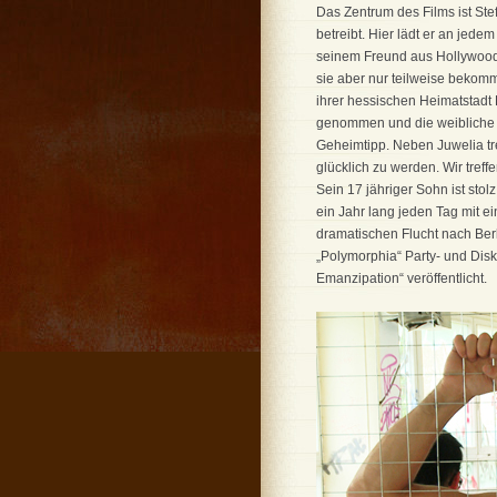
Das Zentrum des Films ist Stef
betreibt. Hier lädt er an jed
seinem Freund aus Hollywood 
sie aber nur teilweise bekomme
ihrer hessischen Heimatstadt
genommen und die weibliche S
Geheimtipp. Neben Juwelia tref
glücklich zu werden. Wir tre
Sein 17 jähriger Sohn ist stol
ein Jahr lang jeden Tag mit 
dramatischen Flucht nach Berli
„Polymorphia“ Party- und Disk
Emanzipation“ veröffentlicht.