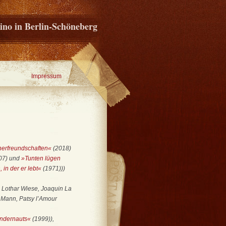
ino in Berlin-Schöneberg
Impressum
erfreundschaften«
(2018)
07) und
»Tunten lügen
 in der er lebt«
(1971)))
, Lothar Wiese, Joaquin La
 Mann, Patsy l’Amour
ndernauts«
(1999)),