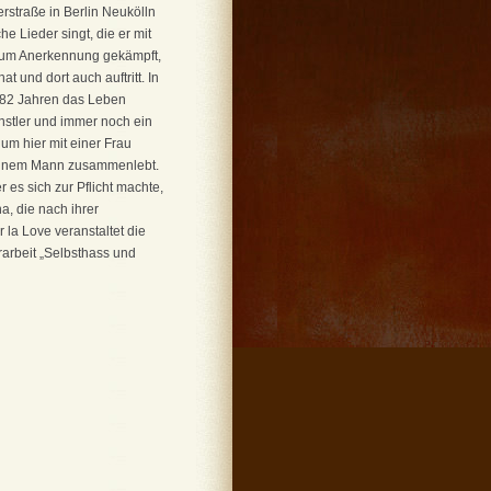
erstraße in Berlin Neukölln
 Lieder singt, die er mit
s um Anerkennung gekämpft,
 und dort auch auftritt. In
t 82 Jahren das Leben
nstler und immer noch ein
 um hier mit einer Frau
seinem Mann zusammenlebt.
 es sich zur Pflicht machte,
, die nach ihrer
 la Love veranstaltet die
rarbeit „Selbsthass und