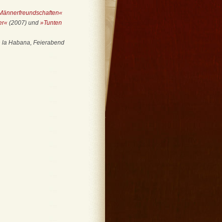
Männerfreundschaften«
er«
(2007) und
»Tunten
in la Habana, Feierabend