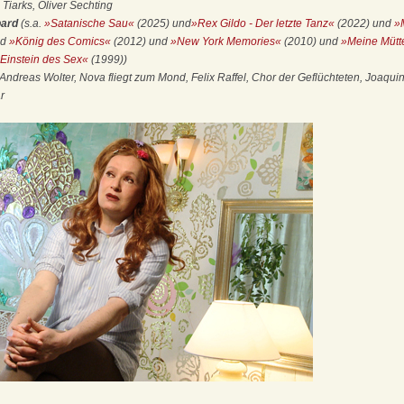
iarks, Oliver Sechting
pard
(s.a.
»Satanische Sau«
(2025) und
»Rex Gildo - Der letzte Tanz«
(2022) und
»
nd
»König des Comics«
(2012) und
»New York Memories«
(2010) und
»Meine Mütt
Einstein des Sex«
(1999))
 Andreas Wolter, Nova fliegt zum Mond, Felix Raffel, Chor der Geflüchteten, Joaqu
r