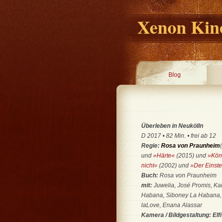
Xenon Kino
Blog
Überleben in Neukölln
D 2017 • 82 Min. • frei ab 12
Regie:
Rosa von Praunheim
und
»Härte«
(2015) und
»Kön
nicht«
(2002) und
»Der Einste
Buch:
Rosa von Praunheim
mit:
Juwelia, José Promis, Kan
Habana, Siboney La Habana, B
laLove, Enana Alassar
Kamera / Bildgestaltung:
Elf