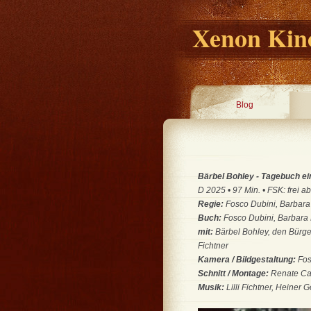
Xenon Kino
Blog
Bärbel Bohley - Tagebuch ei
D 2025 • 97 Min. • FSK: frei ab
Regie:
Fosco Dubini, Barbara
Buch:
Fosco Dubini, Barbara
mit:
Bärbel Bohley, den Bürger
Fichtner
Kamera / Bildgestaltung:
Fos
Schnitt / Montage:
Renate Ca
Musik:
Lilli Fichtner, Heiner 