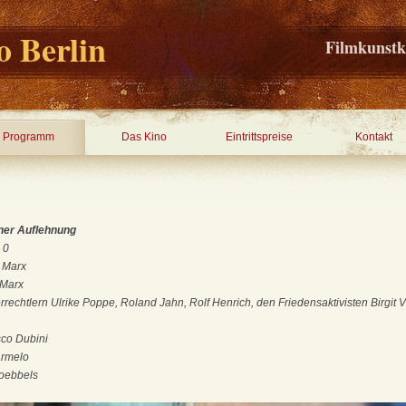
 Berlin
Filmkunstk
Programm
Das Kino
Eintrittspreise
Kontakt
ner Auflehnung
 0
 Marx
 Marx
rechtlern Ulrike Poppe, Roland Jahn, Rolf Henrich, den Friedensaktivisten Birgit Vo
co Dubini
rmelo
Goebbels