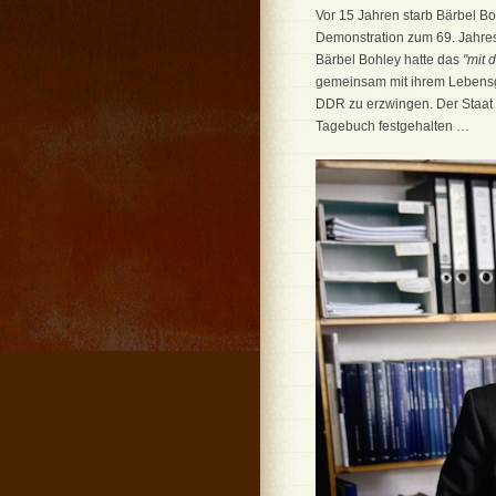
Vor 15 Jahren starb Bärbel B
Demonstration zum 69. Jahre
Bärbel Bohley hatte das
"mit 
gemeinsam mit ihrem Lebensg
DDR zu erzwingen. Der Staat 
Tagebuch festgehalten …