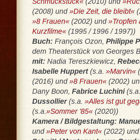
Schmuckstück«
(2010) und
»Rüc
(2008) und
»Die Zeit, die bleibt«
(
»8 Frauen«
(2002) und
»Tropfen 
Kurzfilme«
(1995 / 1996 / 1997))
Buch:
François Ozon,
Philippe 
dem Theaterstück von Georges Be
mit:
Nadia Tereszkiewicz,
Rebec
Isabelle Huppert
(s.a.
»Marvin«
(
(2016) und
»8 Frauen«
(2002) u
Dany Boon,
Fabrice Luchini
(s.a
Dussollier
(s.a.
»Alles ist gut g
(s.a.
»Sommer '85«
(2020))
Kamera / Bildgestaltung: Manu
und
»Peter von Kant«
(2022) un