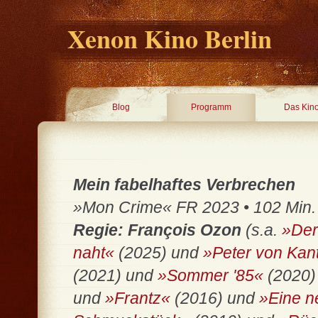
Xenon Kino Berlin
Blog
Programm
Das Kin
Mein fabelhaftes Verbrechen
»Mon Crime« FR 2023 • 102 Min. •
Regie: François Ozon
(s.a.
»Der
naht«
(2025) und
»Peter von Kan
(2021) und
»Sommer '85«
(2020)
und
»Frantz«
(2016) und
»Eine n