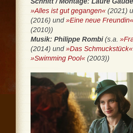
Schnitt / Montage: Laure Gaud
»Alles ist gut gegangen«
(2021) 
(2016) und
»Eine neue Freundin
(2010))
Musik: Philippe Rombi
(s.a.
»Fr
(2014) und
»Das Schmuckstück«
»Swimming Pool«
(2003))