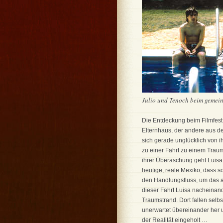
Julio und Tenoch beim gemeins
Die Entdeckung beim Filmfest
Elternhaus, der andere aus der
sich gerade unglücklich von i
zu einer Fahrt zu einem Trau
ihrer Überaschung geht Luisa
heutige, reale Mexiko, dass s
den Handlungsfluss, um das a
dieser Fahrt Luisa nacheinand
Traumstrand. Dort fallen selb
unerwartet übereinander her 
der Realität eingeholt …