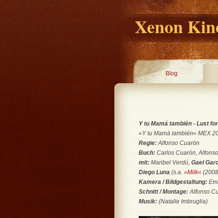
Xenon Kino
Blog
Y tu Mamá también - Lust for 
»Y tu Mamá también« MEX 20
Regie:
Alfonso Cuarón
Buch:
Carlos Cuarón, Alfons
mit:
Maribel Verdú,
Gael Gar
Diego Luna
(s.a.
»Milk«
(2008
Kamera / Bildgestaltung:
Emm
Schnitt / Montage:
Alfonso Cu
Musik:
(Natalie Imbruglia)