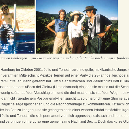
.
amen Faulenzen ... mit Luisa verirren sie sich auf der Suche nach einem erfundene
 Hamburg im Oktober 2001: Julio und Tenoch, zwei notgeile, mexikanische Jungs, 
 verarmten Mittelschicht Mexikos, lernen auf einer Party die 28-jährige, leicht gel
hrem untreuen Mann getrennt hat. Um sie anzumachen und vielleicht ins Bett zu kri
mstrand namens »Boca del Cielo« (Himmelsmund) ein, den sie mal so auf die Schn
 wenig später auf den Vorschlag ein, und die drei machen sich auf den Weg … es w
o gar nicht irgendeinem Postkartenidyll entspricht … so unterbricht eine Stimme a
lltägliche Tagesgeschehen und die Nachrichtenlage zu kommentieren. Tatsächlich 
er ins Bett zu kriegen, und sie gelangen nach einer wahren Irrfahrt tatsächlich ir
st Julio und Tenoch, die sich permanent ziemlich aggressiv, sexistisch und homopho
und verbringen ohne Luisa eine gemeinsame Nacht mit Sex … Doch das kurze Glück 