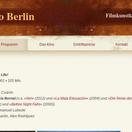
 Berlin
Filmkunstk
Programm
Das Kino
Eintrittspreise
Kontakt
Life!
01 • 105 Min.
o Cuarón
cía Bernal
(s.a.
»No!«
(2012) und
»La Mala Educación«
(2004) und
»Die Reise de
) und
»Before Night Falls«
(2000))
anuel Lubezki
arón, Alex Rodríguez