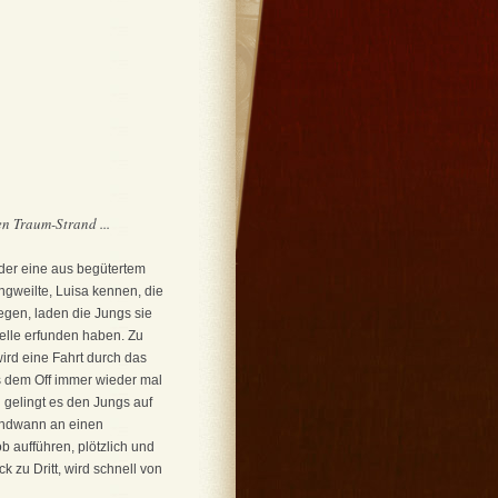
n Traum-Strand ...
der eine aus begütertem
angweilte, Luisa kennen, die
egen, laden die Jungs sie
elle erfunden haben. Zu
ird eine Fahrt durch das
us dem Off immer wieder mal
gelingt es den Jungs auf
gendwann an einen
b aufführen, plötzlich und
zu Dritt, wird schnell von