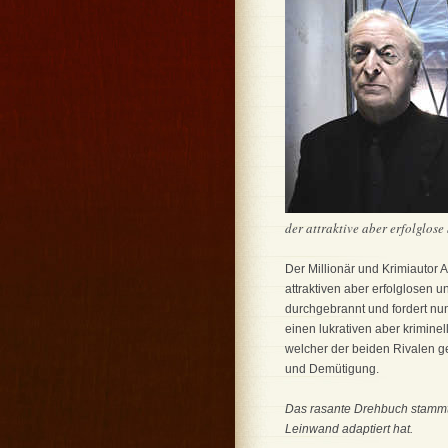
der attraktive aber erfolglos
Der Millionär und Krimiautor 
attraktiven aber erfolglosen u
durchgebrannt und fordert nun
einen lukrativen aber krimine
welcher der beiden Rivalen ge
und Demütigung.
Das rasante Drehbuch stammt a
Leinwand adaptiert hat.