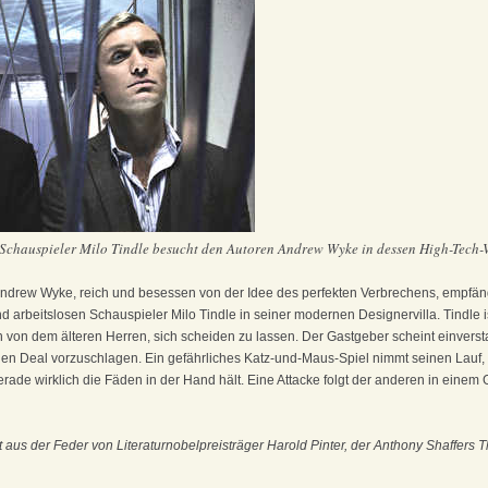
e Schauspieler Milo Tindle besucht den Autoren Andrew Wyke in dessen High-Tech-Vi
Andrew Wyke, ­reich und besessen von der Idee des perfekten Verbrechens,­ empfän
nd arbeitslosen Schauspieler Milo Tindle in seiner modernen Designervilla. Tindle 
 von dem älteren Herren, sich scheiden zu lassen. Der Gastgeber scheint einversta
llen Deal vorzuschlagen. Ein gefährliches Katz-und-Maus-Spiel nimmt seinen Lauf, b
rade wirklich die Fäden in der Hand hält. Eine Attacke folgt der anderen in einem
us der Feder von Literaturnobelpreisträger Harold Pinter, der Anthony Shaffers T