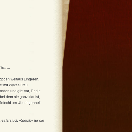
lla ...
gt den weitaus jüngeren,
ist mit Wykes Frau
nden und gibt vor, Tindle
ei dem nie ganz klar ist,
 Gefecht um Überlegenheit
heaterstück »Sleuth« für die