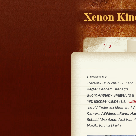
Xenon Kino
Blog
1 Mord für 2
»Sleuth« USA 2007 • 89 Min. •
Regie:
Kenneth Branagh
Buch: Anthony Shaffer
, (s.a.
mit: Michael Caine
(s.a.
»Litt
Harold Pinter als Mann im TV
Kamera / Bildgestaltung: H
Schnitt / Montage:
Neil Farrel
Musik:
Patrick Doyle