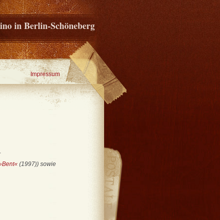
ino in Berlin-Schöneberg
Impressum
r
»Bent«
(1997)) sowie