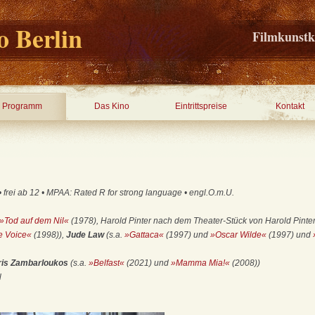
 Berlin
Filmkunstk
Programm
Das Kino
Eintrittspreise
Kontakt
 frei ab 12 • MPAA: Rated R for strong language • engl.O.m.U.
»Tod auf dem Nil«
(1978), Harold Pinter nach dem Theater-Stück von Harold Pinte
le Voice«
(1998)),
Jude Law
(s.a.
»Gattaca«
(1997) und
»Oscar Wilde«
(1997) und
aris Zambarloukos
(s.a.
»Belfast«
(2021) und
»Mamma Mia!«
(2008))
l