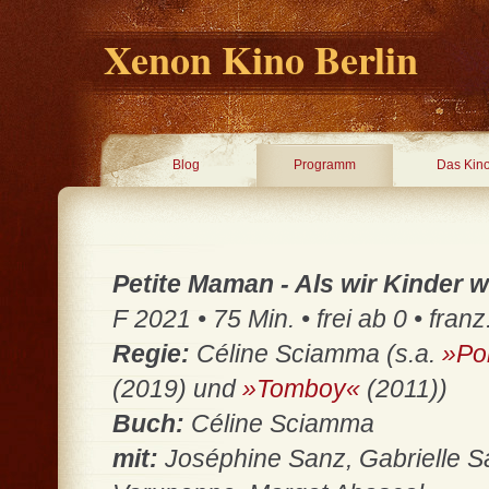
Xenon Kino Berlin
Blog
Programm
Das Kin
Petite Maman - Als wir Kinder 
F 2021 • 75 Min. • frei ab 0 • fran
Regie:
Céline Sciamma (s.a.
»Po
(2019) und
»Tomboy«
(2011))
Buch:
Céline Sciamma
mit:
Joséphine Sanz, Gabrielle S