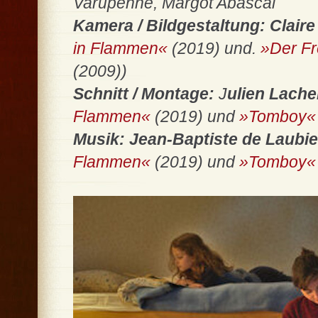
Varupenne, Margot Abascal
Kamera / Bildgestaltung:
Clair
in Flammen«
(2019) und.
»Der F
(2009))
Schnitt / Montage:
J
ulien Lache
Flammen«
(2019) und
»Tomboy«
Musik: Jean-Baptiste de Laubie
Flammen«
(2019) und
»Tomboy«