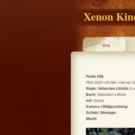
Xenon Kino
Blog
Petite Fille
FRA 2020 • 85 Min. • frei ab 1
Regie: Sébastien Lifshitz
(s.
Buch:
Sébastien Lifshitz
mit:
Sasha
Kamera / Bildgestaltung:
Schnitt / Montage:
Musik: