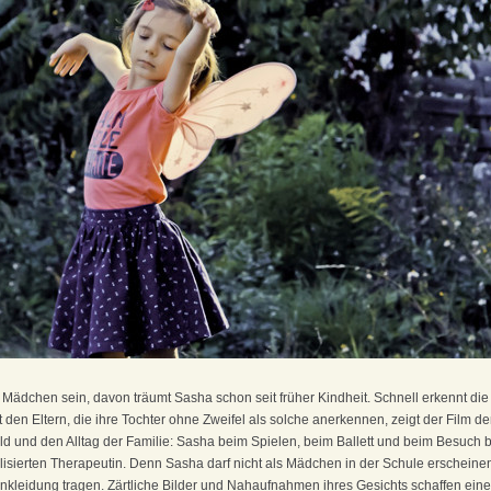
n Mädchen sein, davon träumt Sasha schon seit früher Kindheit. Schnell erkennt die 
it den Eltern, die ihre Tochter ohne Zweifel als solche anerkennen, zeigt der Film
 und den Alltag der Familie: Sasha beim Spielen, beim Ballett und beim Besuch be
lisierten Therapeutin. Denn Sasha darf nicht als Mädchen in der Schule erscheine
kleidung tragen. Zärtliche Bilder und Nahaufnahmen ihres Gesichts schaffen eine 