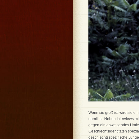
Wenn sie groß ist, wird sie ei
damit ist. Neben Interviews m
gegen ein abweisendes Umfeld
Geschlechtsidentitäten spezia
geschlechtsspezifische Jungen