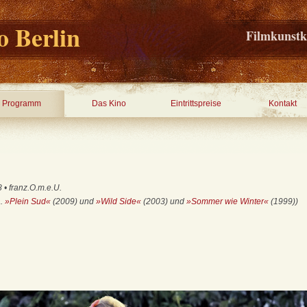
 Berlin
Filmkunstk
Programm
Das Kino
Eintrittspreise
Kontakt
8 • franz.O.m.e.U.
a.
»Plein Sud«
(2009) und
»Wild Side«
(2003) und
»Sommer wie Winter«
(1999))