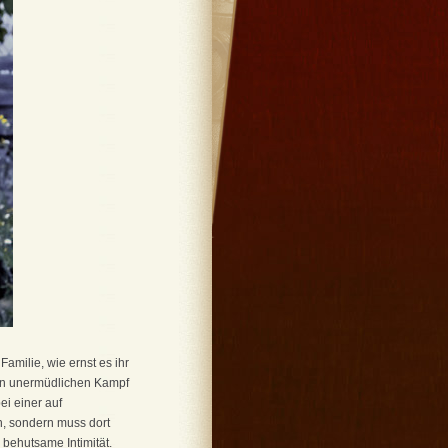
Familie, wie ernst es ihr
 den unermüdlichen Kampf
i einer auf
n, sondern muss dort
behutsame Intimität.