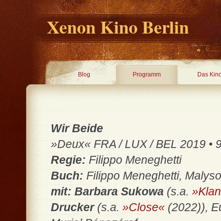
Xenon Kino Berlin
Blog
Programm
Das Kin
Wir Beide
»Deux« FRA / LUX / BEL 2019 • 94 
Regie:
Filippo Meneghetti
Buch:
Filippo Meneghetti, Maly
mit: Barbara Sukowa
(s.a.
»Klan
Drucker
(s.a.
»Close«
(2022)), E