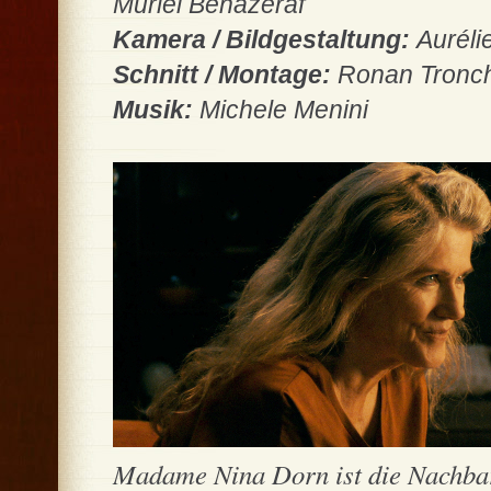
Muriel Bénazéraf
Kamera / Bildgestaltung:
Auréli
Schnitt / Montage:
Ronan Tronch
Musik:
Michele Menini
Madame Nina Dorn ist die Nachba