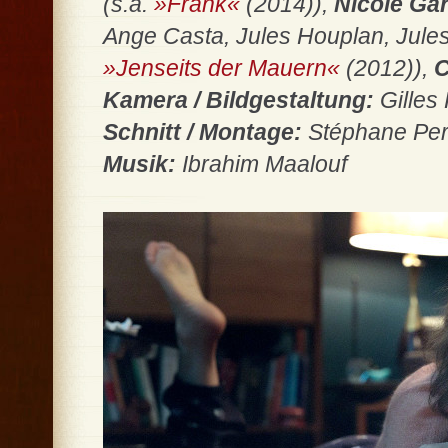
(s.a.
»Frank«
(2014)),
Nicole Ga
Ange Casta, Jules Houplan, Jule
»Jenseits der Mauern«
(2012)),
C
Kamera / Bildgestaltung:
Gilles
Schnitt / Montage:
Stéphane Per
Musik:
Ibrahim Maalouf