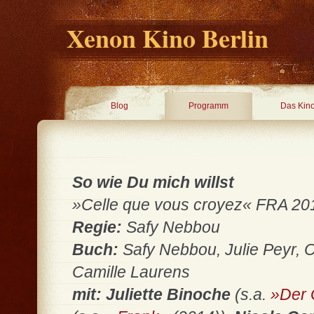
Xenon Kino Berlin
Blog
Programm
Das Kin
So wie Du mich willst
»Celle que vous croyez« FRA 2019
Regie:
Safy Nebbou
Buch:
Safy Nebbou, Julie Peyr,
Camille Laurens
mit: Juliette Binoche
(s.a.
»Der 