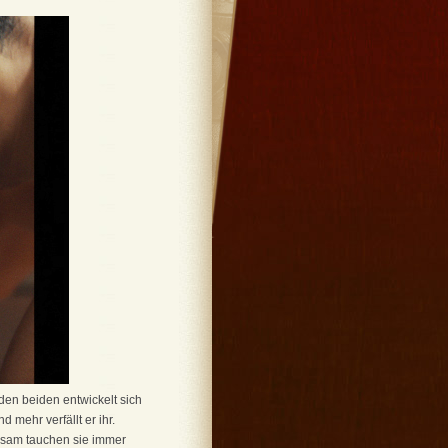
 den beiden entwickelt sich
 mehr verfällt er ihr.
nsam tauchen sie immer