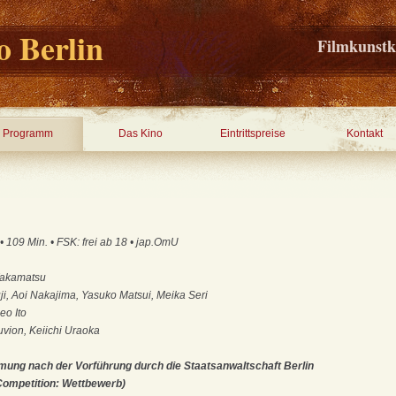
 Berlin
Filmkunstk
Programm
Das Kino
Eintrittspreise
Kontakt
• 109 Min. • FSK: frei ab 18 • jap.OmU
Wakamatsu
ji, Aoi Nakajima, Yasuko Matsui, Meika Seri
eo Ito
uvion, Keiichi Uraoka
ung nach der Vorführung durch die Staatsanwaltschaft Berlin
Competition: Wettbewerb)