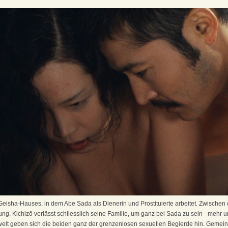
s Geisha-Hauses, in dem Abe Sada als Dienerin und Prostituierte arbeitet. Zwischen
ng. Kichizō verlässt schliesslich seine Familie, um ganz bei Sada zu sein - mehr und
elt geben sich die beiden ganz der grenzenlosen sexuellen Begierde hin. Gemei