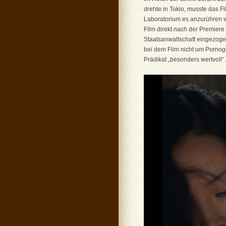
drehte in Tokio, musste das Fi
Laboratorium es anzurühren wa
Film direkt nach der Premiere 
Staatsanwaltschaft eingezoge
bei dem Film nicht um Pornogr
Prädikat „besonders wertvoll“.