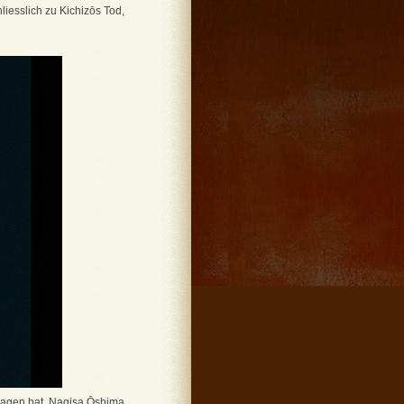
hliesslich zu Kichizōs Tod,
tragen hat. Nagisa Ōshima