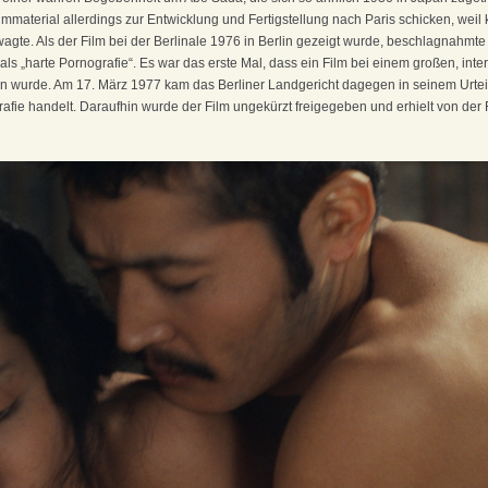
lmmaterial allerdings zur Entwicklung und Fertigstellung nach Paris schicken, weil
gte. Als der Film bei der Berlinale 1976 in Berlin gezeigt wurde, beschlagnahmte
als „harte Pornografie“. Es war das erste Mal, dass ein Film bei einem großen, inte
n wurde. Am 17. März 1977 kam das Berliner Landgericht dagegen in seinem Urteil
afie handelt. Daraufhin wurde der Film ungekürzt freigegeben und erhielt von der