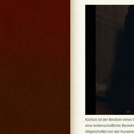
Kichizō ist der Besitzer eine
eine leidenschaftliche Beziehu
Abgeschottet von der Aussenw