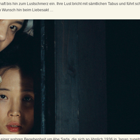
chaft bis hin zum Lustschmerz ein. Ihre Lust bricht mit sämtlichen Tabus und führt sc
en Wunsch hin beim Liebesakt …
f einer wahren Begebenheit um Abe Sada, die sich so ähnlich 1936 in Japan zuge