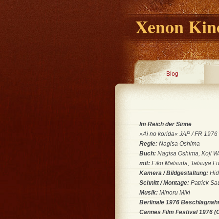
Xenon Kino
Blog
Im Reich der Sinne
»Ai no korida« JAP / FR 1976 
Regie:
Nagisa Oshima
Buch:
Nagisa Oshima, Koji 
mit:
Eiko Matsuda, Tatsuya Fu
Kamera / Bildgestaltung:
Hid
Schnitt / Montage:
Patrick Sa
Musik:
Minoru Miki
Berlinale 1976 Beschlagnahm
Cannes Film Festival 1976 (