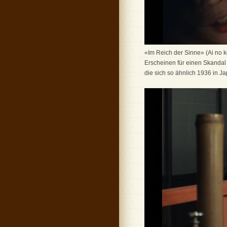
«Im Reich der Sinne» (Ai no k
Erscheinen für einen Skandal
die sich so ähnlich 1936 in 