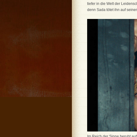
tiefer in die Welt der Leidens
denn Sada tötet ihn auf sein
Im Reich der Sinne beruht au