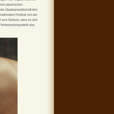
 kein japanisches
 die Staatsanwaltschaft den
rnationalen Festival von der
 zum Schluss, dass es sich
 Filmbewertungsstelle das