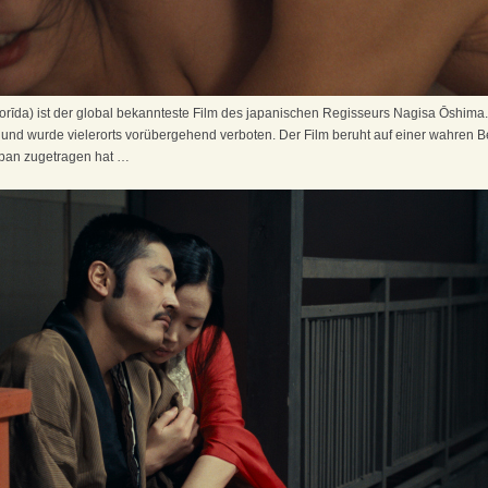
orīda) ist der global bekannteste Film des japanischen Regisseurs Nagisa Ōshima.
 und wurde vielerorts vorübergehend verboten. Der Film beruht auf einer wahren
Japan zugetragen hat …