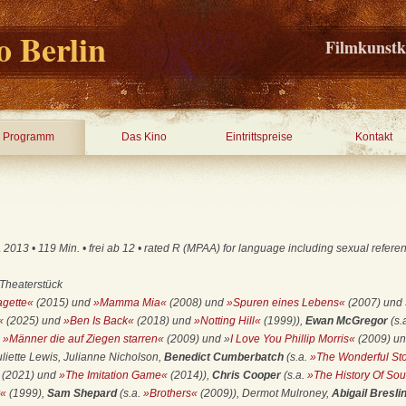
 Berlin
Filmkunstk
Programm
Das Kino
Eintrittspreise
Kontakt
13 • 119 Min. • frei ab 12 • rated R (MPAA) for language including sexual referen
 Theaterstück
agette«
(2015) und
»Mamma Mia«
(2008) und
»Spuren eines Lebens«
(2007) und
«
(2025) und
»Ben Is Back«
(2018) und
»Notting Hill«
(1999)),
Ewan McGregor
(s.
d
»Männer die auf Ziegen starren«
(2009) und »
I Love You Phillip Morris«
(2009) u
uliette Lewis, Julianne Nicholson,
Benedict Cumberbatch
(s.a.
»The Wonderful Sto
(2021) und
»The Imitation Game«
(2014)),
Chris Cooper
(s.a.
»The History Of So
y«
(1999),
Sam Shepard
(s.a.
»Brothers«
(2009)), Dermot Mulroney,
Abigail Bresli