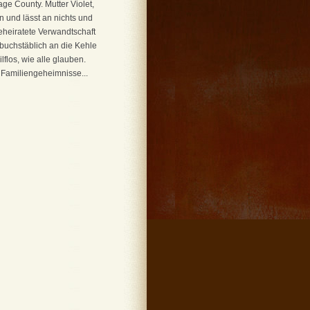
e County. Mutter Violet,
un und lässt an nichts und
heiratete Verwandtschaft
 buchstäblich an die Kehle
lflos, wie alle glauben.
n Familiengeheimnisse...