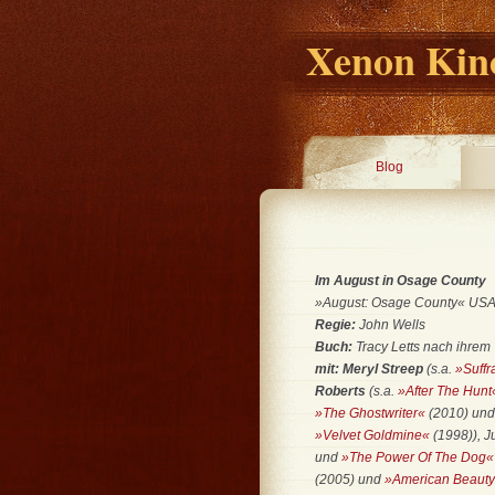
Xenon Kino
Blog
Im August in Osage County
»August: Osage County« USA 20
Regie:
John Wells
Buch:
Tracy Letts nach ihrem
mit: Meryl Streep
(s.a.
»Suffr
Roberts
(s.a.
»After The Hunt
»The Ghostwriter«
(2010) un
»Velvet Goldmine«
(1998)), J
und
»The Power Of The Dog«
(2005) und
»American Beaut