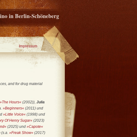
ino in Berlin-Schöneberg
Impressum
ces, and for drug material
»The Hours«
(2002)),
Julia
a.
»Beginners«
(2011) und
nd
»Little Voice«
(1998) und
ry Of Henry Sugar«
(2023)
und«
(2025) und
»Capote«
n
(s.a.
»Freak Show«
(2017)