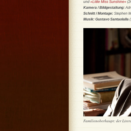
und
»Little Miss Sunshine«
(2
Kamera / Bildgestaltung:
Ad
Schnitt / Montage:
Stephen M
Musik: Gustavo Santaolalla
Familienoberhaupt: der Literat