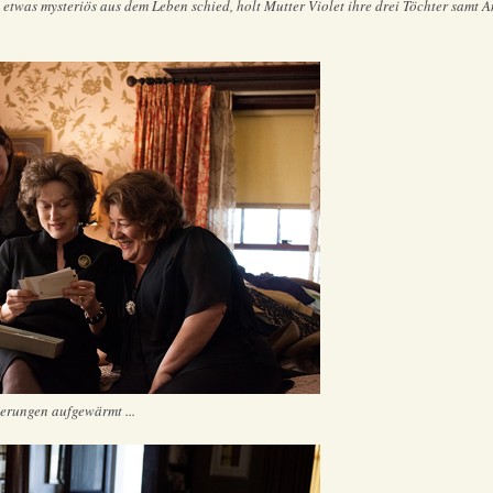
 etwas mysteriös aus dem Leben schied, holt Mutter Violet ihre drei Töchter samt
erungen aufgewärmt ...