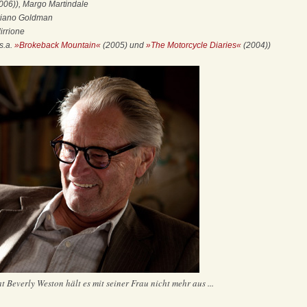
006)), Margo Martindale
riano Goldman
irrione
(s.a.
»Brokeback Mountain«
(2005) und
»The Motorcycle Diaries«
(2004))
 Beverly Weston hält es mit seiner Frau nicht mehr aus ...