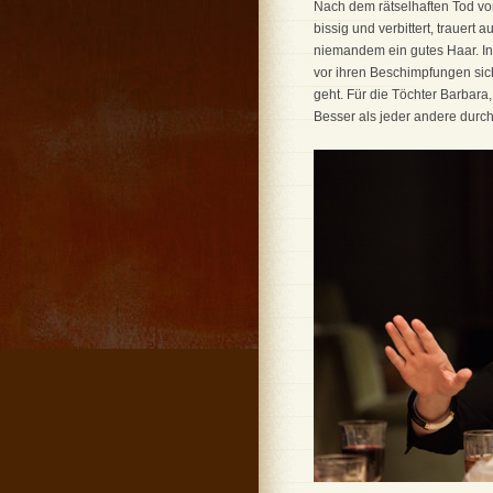
Nach dem rätselhaften Tod vo
bissig und verbittert, trauert
niemandem ein gutes Haar. In
vor ihren Beschimpfungen sich
geht. Für die Töchter Barbara, 
Besser als jeder andere durch