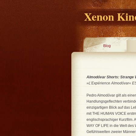
Xenon Kino
Blog
Almodóvar Shorts: Strange 
»L’Expérience Almodóvar« ESP
Pedro Almodóvar gilt als eine
Handlungsgeflechten verbindet
einzigartigen Blick auf das 
mit THE HUMAN VOICE erstmal
englischsprachiger Kurzfilm. 
WAY OF LIFE in die Welt de
Gefühlswelten zweier Männer 