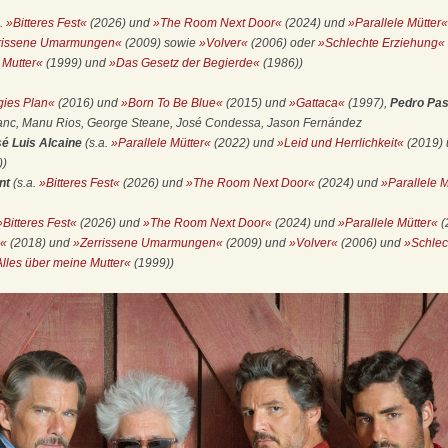
a.
»Bitteres Fest«
(2026) und
»The Room Next Door«
(2024) und
»Parallele Mütter«
rissene Umarmungen«
(2009) sowie
»Volver«
(2006) oder
»Schlechte Erziehung«
 Mutter«
(1999) und
»Das Gesetz der Begierde«
(1986))
ies Plan«
(2016) und
»Born To Be Blue«
(2015) und
»Gattaca«
(1997),
Pedro Pas
anc, Manu Rios, George Steane, José Condessa, Jason Fernández
é Luis Alcaine
(s.a.
»Parallele Mütter«
(2022) und
»Leid und Herrlichkeit«
(2019)
))
ont
(s.a.
»Bitteres Fest«
(2026) und
»The Room Next Door«
(2024) und
»Parallele M
»Bitteres Fest«
(2026) und
»The Room Next Door«
(2024) und
»Parallele Mütter«
(
i«
(2018) und
»Zerrissene Umarmungen«
(2009) und
»Volver«
(2006) und
»Schlec
lles über meine Mutter«
(1999))