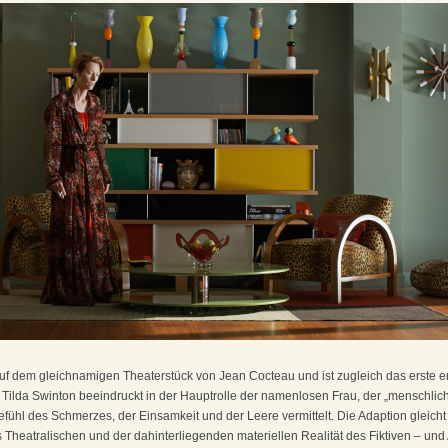
 dem gleichnamigen Theaterstück von Jean Cocteau und ist zugleich das erste e
 Tilda Swinton beeindruckt in der Hauptrolle der namenlosen Frau, der „menschlic
fühl des Schmerzes, der Einsamkeit und der Leere vermittelt. Die Adaption gleich
 Theatralischen und der dahinterliegenden materiellen Realität des Fiktiven – un