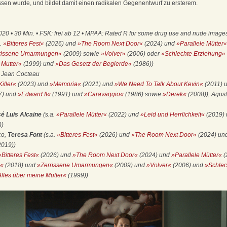
ssen wurde, und bildet damit einen radikalen Gegenentwurf zu ersterem.
0 • 30 Min. • FSK: frei ab 12 • MPAA: Rated R for some drug use and nude images
a.
»Bitteres Fest«
(2026) und
»The Room Next Door«
(2024) und
»Parallele Mütter«
rissene Umarmungen«
(2009) sowie
»Volver«
(2006) oder
»Schlechte Erziehung«
 Mutter«
(1999) und
»Das Gesetz der Begierde«
(1986))
 Jean Cocteau
iller«
(2023) und
»Memoria«
(2021) und
»We Need To Talk About Kevin«
(2011) 
7) und
»Edward II«
(1991) und
»Caravaggio«
(1986) sowie
»Derek«
(2008)), Agust
sé Luis Alcaine
(s.a.
»Parallele Mütter«
(2022) und
»Leid und Herrlichkeit«
(2019)
))
co,
Teresa Font
(s.a.
»Bitteres Fest«
(2026) und
»The Room Next Door«
(2024) un
2019))
»Bitteres Fest«
(2026) und
»The Room Next Door«
(2024) und
»Parallele Mütter«
(
i«
(2018) und
»Zerrissene Umarmungen«
(2009) und
»Volver«
(2006) und
»Schlec
lles über meine Mutter«
(1999))