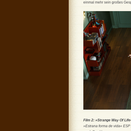
einmal mehr sein großes Gespü
Film 2: »Strange Way Of Life
»Estrana forma de vida« ESP /