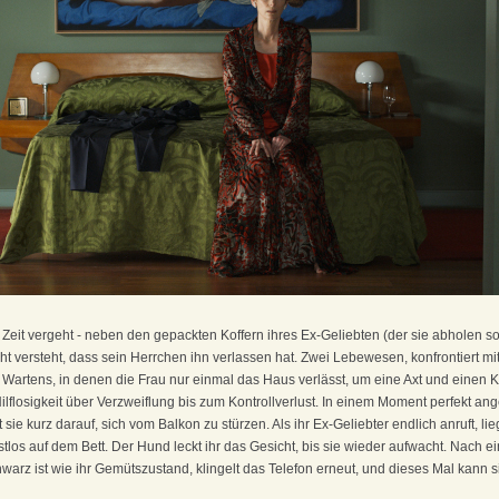
 Zeit vergeht - neben den gepackten Koffern ihres Ex-Geliebten (der sie abholen sol
ht versteht, dass sein Herrchen ihn verlassen hat. Zwei Lebewesen, konfrontiert 
 Wartens, in denen die Frau nur einmal das Haus verlässt, um eine Axt und einen K
lflosigkeit über Verzweiflung bis zum Kontrollverlust. In einem Moment perfekt an
 sie kurz darauf, sich vom Balkon zu stürzen. Als ihr Ex-Geliebter endlich anruft, li
os auf dem Bett. Der Hund leckt ihr das Gesicht, bis sie wieder aufwacht. Nach ei
hwarz ist wie ihr Gemütszustand, klingelt das Telefon erneut, und dieses Mal kann 