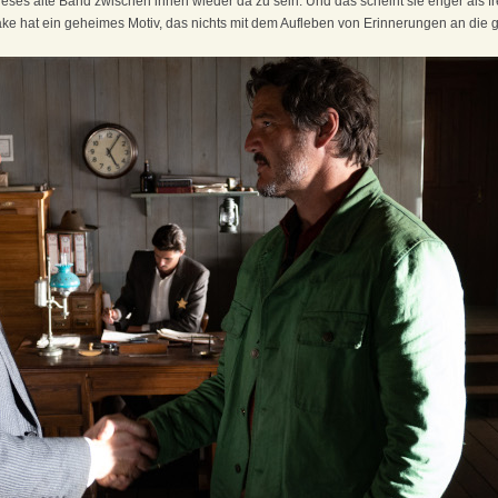
dieses alte Band zwischen ihnen wieder da zu sein. Und das scheint sie enger als f
 hat ein geheimes Motiv, das nichts mit dem Aufleben von Erinnerungen an die gute 