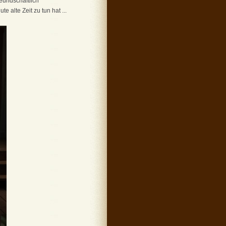
reundschaftlich
alte Zeit zu tun hat ...