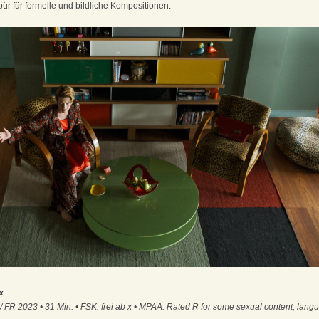
r für formelle und bildliche Kompositionen.
«
 FR 2023 • 31 Min. • FSK: frei ab x • MPAA: Rated R for some sexual content, lan