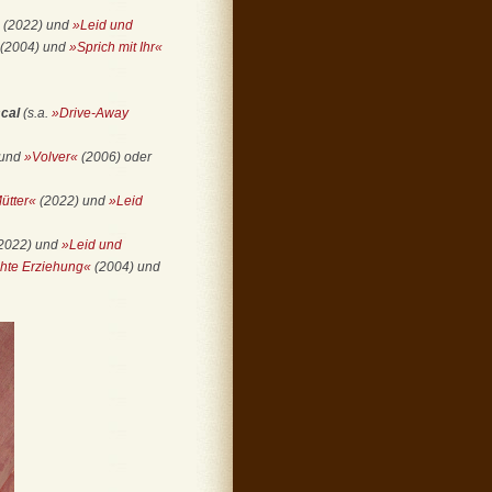
(2022) und
»Leid und
(2004) und
»Sprich mit Ihr«
cal
(s.a.
»Drive-Away
 und
»Volver«
(2006) oder
ütter«
(2022) und
»Leid
2022) und
»Leid und
hte Erziehung«
(2004) und