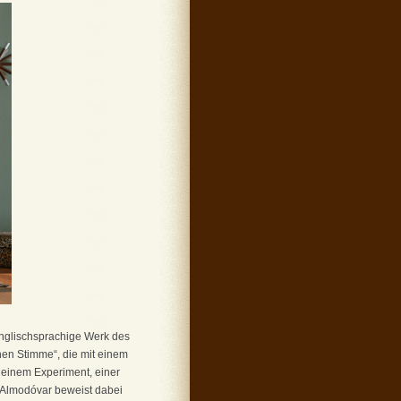
nglischsprachige Werk des
hen Stimme“, die mit einem
t einem Experiment, einer
d Almodóvar beweist dabei