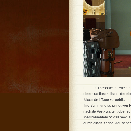
Eine Frau beobachtet, wie die
einem rastlosen Hund, der nic
folgen drei Tage vergeblichen
Ihre Stimmung schwingt von Hi
nächste Party warten, überlegt
Medikamentencocktail bewusstl
durch einen Kaffee, der so sc