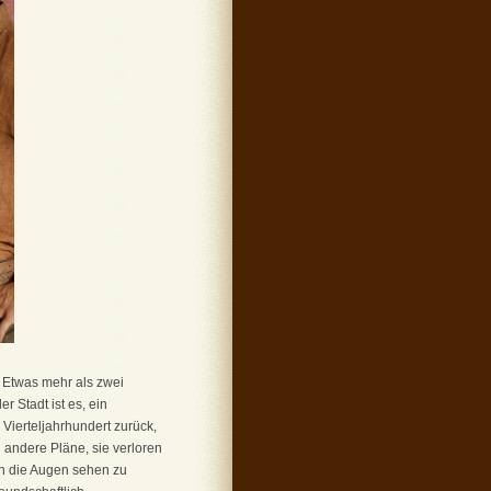
. Etwas mehr als zwei
r Stadt ist es, ein
Vierteljahrhundert zurück,
 andere Pläne, sie verloren
in die Augen sehen zu