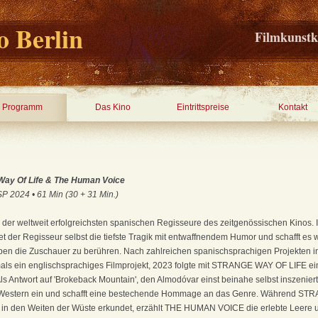
 Berlin
Filmkunstk
Programm
Das Kino
Eintrittspreise
Kontakt
Way Of Life & The Human Voice
 2024 • 61 Min (30 + 31 Min.)
r der weltweit erfolgreichsten spanischen Regisseure des zeitgenössischen Kinos. In
 der Regisseur selbst die tiefste Tragik mit entwaffnendem Humor und schafft es w
Leben die Zuschauer zu berühren. Nach zahlreichen spanischsprachigen Projekten 
s ein englischsprachiges Filmprojekt, 2023 folgte mit STRANGE WAY OF LIFE ein
Als Antwort auf 'Brokeback Mountain', den Almodóvar einst beinahe selbst inszenie
s Western ein und schafft eine bestechende Hommage an das Genre. Während ST
in den Weiten der Wüste erkundet, erzählt THE HUMAN VOICE die erlebte Leere u