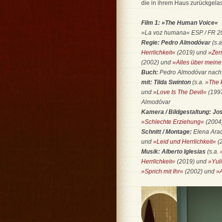
die in ihrem Haus zurückgela
Film 1: »The Human Voice«
»La voz humana« ESP / FR 202
Regie: Pedro Almodóvar
(s.
Herrlichkeit«
(2019) und
»Zer
(2002) und
»Alles über meine
Buch:
Pedro Almodóvar nach
mit:
Tilda Swinton
(s.a.
»The K
und
»Love Is The Devil«
(199
Almodóvar
Kamera / Bildgestaltung: Jo
»Schlechte Erziehung«
(2004
Schnitt / Montage:
Elena Ara
und
»Leid und Herrlichkeit«
(
Musik: Alberto Iglesias
(s.a.
Herrlichkeit«
(2019) und
»Yul
»Sprich mit Ihr«
(2002) und
»A