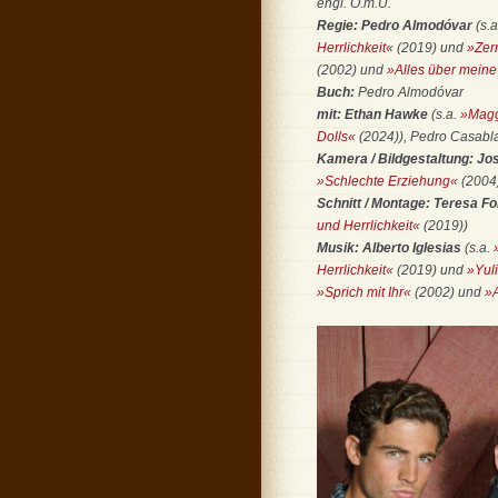
engl. O.m.U.
Regie:
Pedro Almodóvar
(s.
Herrlichkeit«
(2019) und
»Zer
(2002) und
»Alles über meine
Buch:
Pedro Almodóvar
mit:
Ethan Hawke
(s.a.
»Magg
Dolls«
(2024)), Pedro Casabl
Kamera / Bildgestaltung:
Jos
»Schlechte Erziehung«
(2004
Schnitt / Montage: Teresa F
und Herrlichkeit«
(2019))
Musik:
Alberto Iglesias
(s.a.
Herrlichkeit«
(2019) und
»Yul
»Sprich mit Ihr«
(2002) und
»A