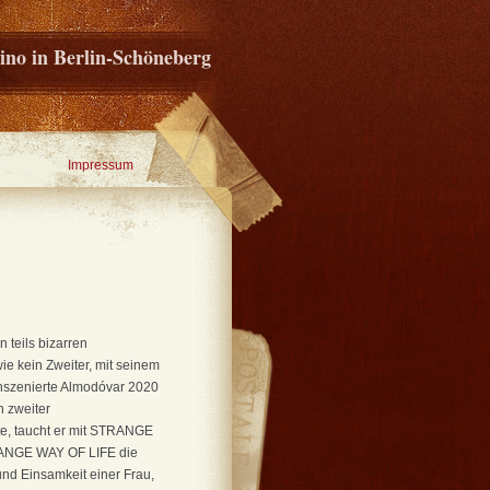
ino in Berlin-Schöneberg
Impressum
 teils bizarren
ie kein Zweiter, mit seinem
inszenierte Almodóvar 2020
 zweiter
rte, taucht er mit STRANGE
RANGE WAY OF LIFE die
nd Einsamkeit einer Frau,