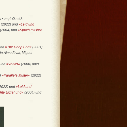
 • engl. O.m.U.
(2022) und
»Leid und
(2004) und
»Sprich mit Ihr«
und
»The Deep End«
(2001)
in Almodóvar, Miguel
 und
»Volver«
(2006) oder
d
»Parallele Mütter«
(2022)
2022) und
»Leid und
hte Erziehung«
(2004) und