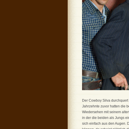
Der Cowboy Silva durchquert a
Jahrzehnte zuvor hatten die be
Wiedersehen mit seinem alten 
in der die beiden als Jungs e
sich einfach aus den Augen. D