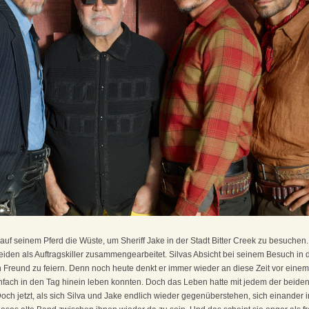
uf seinem Pferd die Wüste, um Sheriff Jake in der Stadt Bitter Creek zu besuchen
iden als Auftragskiller zusammengearbeitet. Silvas Absicht bei seinem Besuch in de
Freund zu feiern. Denn noch heute denkt er immer wieder an diese Zeit vor einem 
infach in den Tag hinein leben konnten. Doch das Leben hatte mit jedem der beiden
och jetzt, als sich Silva und Jake endlich wieder gegenüberstehen, sich einander 