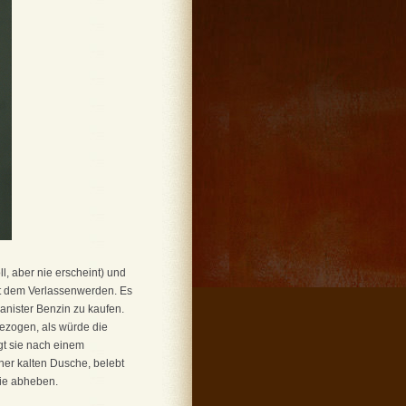
l, aber nie erscheint) und
mit dem Verlassenwerden. Es
anister Benzin zu kaufen.
gezogen, als würde die
egt sie nach einem
ner kalten Dusche, belebt
sie abheben.