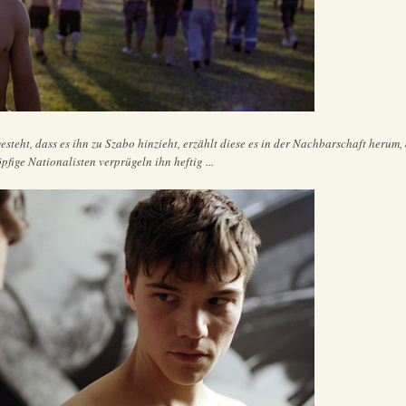
steht, dass es ihn zu Szabo hinzieht, erzählt diese es in der Nachbarschaft herum
pfige Nationalisten verprügeln ihn heftig ...