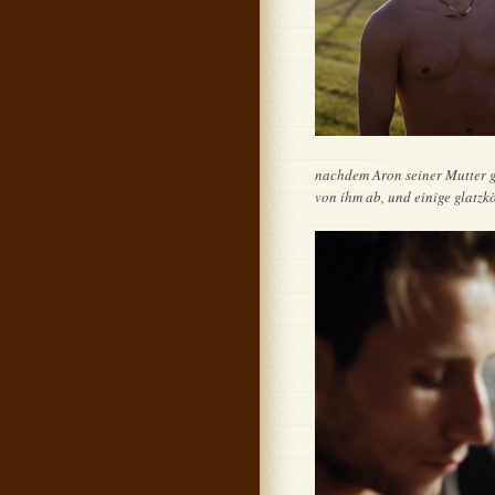
nachdem Aron seiner Mutter ge
von ihm ab, und einige glatzkö