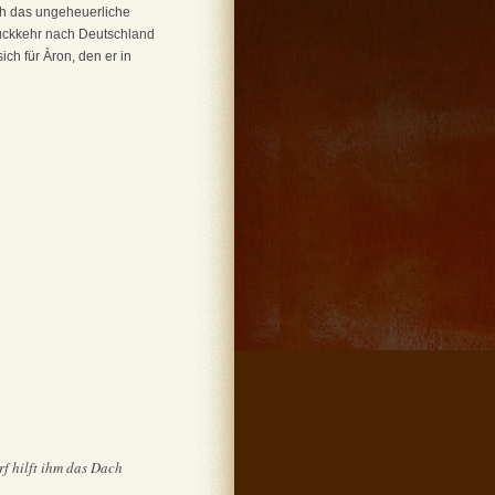
ich das ungeheuerliche
Rückkehr nach Deutschland
ich für Àron, den er in
f hilft ihm das Dach