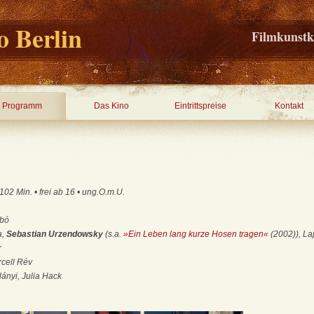
 Berlin
Filmkunstk
Programm
Das Kino
Eintrittspreise
Kontakt
02 Min. • frei ab 16 • ung.O.m.U.
abó
a,
Sebastian Urzendowsky
(s.a.
»Ein Leben lang kurze Hosen tragen«
(2002)), La
r
cell Rév
ányi, Julia Hack