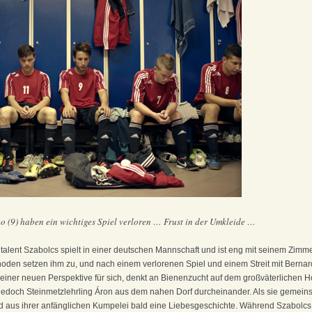
o (9) haben ein wichtiges Spiel verloren … Frust in der Umkleide …
talent Szabolcs spielt in einer deutschen Mannschaft und ist eng mit seinem Zim
hoden setzen ihm zu, und nach einem verlorenen Spiel und einem Streit mit Berna
einer neuen Perspektive für sich, denkt an Bienenzucht auf dem großväterlichen Ho
 jedoch Steinmetzlehrling Áron aus dem nahen Dorf durcheinander. Als sie gemein
d aus ihrer anfänglichen Kumpelei bald eine Liebesgeschichte. Während Szabolcs s