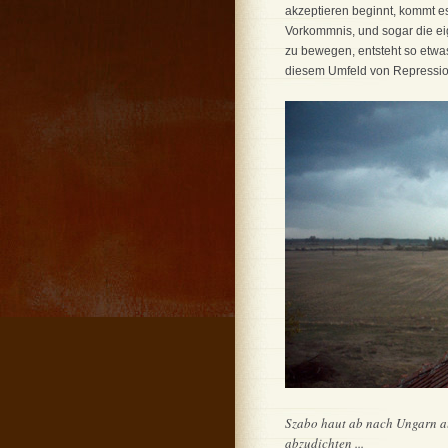
akzeptieren beginnt, kommt es
Vorkommnis, und sogar die ei
zu bewegen, entsteht so etwas 
diesem Umfeld von Repression 
Szabo haut ab nach Ungarn auf
abzudichten ...