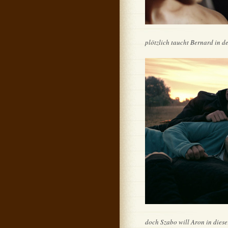
plötzlich taucht Bernard in d
doch Szabo will Aron in diese