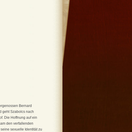
mergenossen Bernard
rd geht Szabolcs nach
f. Die Hoffnung auf ein
sam den verfallenden
eine sexuelle Identität zu