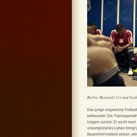
Berlin: Bernard (11) und Szab
Das junge ungarische Fußball
befreundet. Die Trainingsmet
Ungarn zurück. Er sucht nach 
unkompliziertes Leben bringt
Bauernhof instand setzen, wir