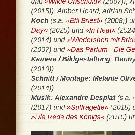
und
»Wilde Unschuld«
(2007)),
A
(2015)), Amber Heard, Adrian Sch
Koch
(s.a.
»Effi Briest«
(2008)) 
Day«
(2025) und
»In Heat«
(2024
(2014) und
»Wiedershen mit Bri
(2007) und
»Das Parfum - Die Ge
Kamera / Bildgestaltung: Dann
(2010))
Schnitt / Montage: Melanie Oliv
(2014))
Musik: Alexandre Desplat
(s.a.
(2017) und
»Suffragette«
(2015) 
»Die Rede des Königs«
(2010) u