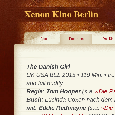
Xenon Kino Berlin
Blog
Programm
Das Kin
The Danish Girl
UK USA BEL 2015 • 119 Min. • frei
and full nudity
Regie: Tom Hooper
(s.a.
»Die R
Buch:
Lucinda Coxon nach dem 
mit: Eddie Redmayne
(s.a.
»Die