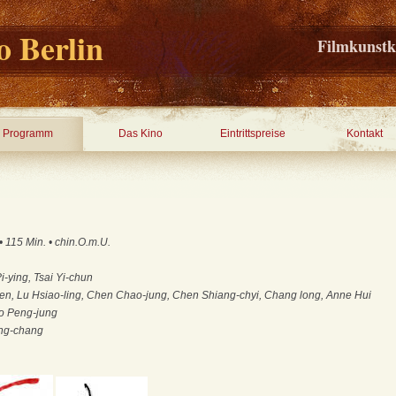
 Berlin
Filmkunstk
Programm
Das Kino
Eintrittspreise
Kontakt
 115 Min. • chin.O.m.U.
i-ying, Tsai Yi-chun
en, Lu Hsiao-ling, Chen Chao-jung, Chen Shiang-chyi, Chang long, Anne Hui
o Peng-jung
ng-chang