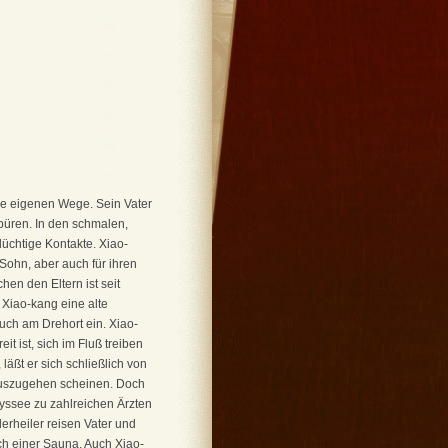
hre eigenen Wege. Sein Vater
püren. In den schmalen,
lüchtige Kontakte. Xiao-
 Sohn, aber auch für ihren
hen den Eltern ist seit
t Xiao-kang eine alte
such am Drehort ein. Xiao-
it ist, sich im Fluß treiben
äßt er sich schließlich von
auszugehen scheinen. Doch
dyssee zu zahlreichen Ärzten
erheiler reisen Vater und
h einer Sauna. Auch Xiao-