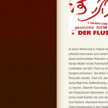
In einer Wohnung in Taipeh le
arbeitet nicht mehr und verbr
kaum beleuchteten Räumen sucht
kangs Mutter ist die Fahrstuhl
Liebhaber auf den Tisch zu bri
langem erloschen. Sie teilen l
Freundin wieder. Xian-chi, di
kang folgt ihrer Aufforderung,
zu lassen. Obwohl Xiao-kang s
der Regisseurin überreden. 
schon bald breiten sie sich ü
und Heilern. Niemand kann ih
Sohn gemeinsam in den Süden.