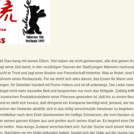
bt Xiao-kang mit seinen Eltern. Viel haben sie nicht gemeinsam, alle drei gehen i
ingt seine Zeit damit, in den unzähligen Saunas der Stadt jungen Männern nachzus
 er Trost und jagt einer Illusion von Freundschaft hinterher. Was er findet, sind f
führerin eines Restaurants. Für sie dreht sich alles darum, das Essen für Mann und
ngen. Ihr Geliebter handelt mit Porno-Videos und ist oft unterwegs. Die Liebe zwisc
ängst nicht mehr dasselbe Bett und besprechen nur noch das Nötigste. Zufällig triff
e inzwischen Produktionsleiterin einer Filmcrew geworden ist, lädt ihn zu einem Be
 und es stellt sich heraus, daß dringend ein Komparse benötigt wird; jemand, der bere
chon der Gedanke abstößt, sich in das völlig verschmutzte Gewässer zu begeben, l
Unmittelbar nach dem Dreh überkommen ihn heftige Schmerzen, die vom Nacken 
ber seinen ganzen Körper aus und greifen auch seinen Kopf an. Es beginnt eine O
m helfen. Xiao-kangs Zustand verschlechtert sich. Auf der Suche nach einem Wund
 Nachdem sie ein Hotel gefunden haben, begibt sich der Vater auf die Suche nac