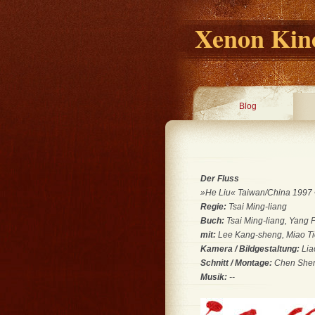
Xenon Kino
Blog
Der Fluss
»He Liu« Taiwan/China 1997 •
Regie:
Tsai Ming-liang
Buch:
Tsai Ming-liang, Yang P
mit:
Lee Kang-sheng, Miao Ti
Kamera / Bildgestaltung:
Lia
Schnitt / Montage:
Chen She
Musik:
--