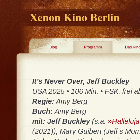
Xenon Kino Berlin
Blog
Programm
Das Kin
It’s Never Over, Jeff Buckley
USA 2025 • 106 Min. • FSK: frei 
Regie:
Amy Berg
Buch:
Amy Berg
mit: Jeff Buckley
(s.a.
»Halleluj
(2021)), Mary Guibert (Jeff’s M