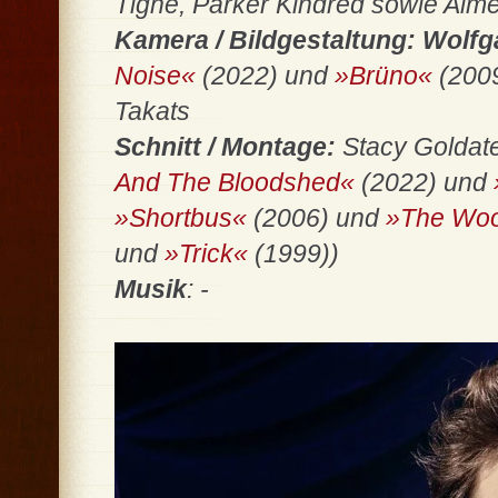
Tighe, Parker Kindred sowie Ai
Kamera / Bildgestaltung: Wolf
Noise«
(2022) und
»Brüno«
(2009
Takats
Schnitt / Montage:
Stacy Goldat
And The Bloodshed«
(2022) und
»Shortbus«
(2006) und
»The Wo
und
»Trick«
(1999))
Musik
: -