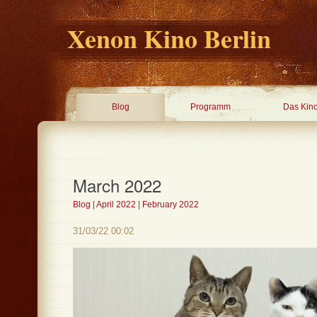
Xenon Kino Berlin
Blog
Programm
Das Kin
March 2022
Blog
|
April 2022
|
February 2022
31/03/22 00:02