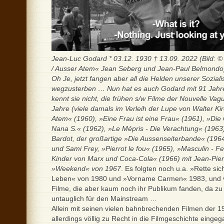
Jean-Luc Godard * 03.12. 1930 † 13.09. 2022 (Bild: © 
/ Ausser Atem« Jean Seberg und Jean-Paul Belmondo
Oh Je, jetzt fangen aber all die Helden unserer Soziali
wegzusterben … Nun hat es auch Godard mit 91 Jahre
kennt sie nicht, die frühen s/w Filme der Nouvelle Vag
Jahre (viele damals im Verleih der Lupe von Walter Ki
Atem« (1960), »Eine Frau ist eine Frau« (1961), »Die
Nana S.« (1962), »Le Mépris - Die Verachtung« (1963) 
Bardot, der großartige »Die Aussenseiterbande« (1964
und Sami Frey, »Pierrot le fou« (1965), »Masculin - Fe
Kinder von Marx und Coca-Cola« (1966) mit Jean-Pie
»Weekend« von 1967
. Es folgten noch u.a. »Rette si
Leben« von 1980 und »Vorname Carmen« 1983, und v
Filme, die aber kaum noch ihr Publikum fanden, da zu i
untauglich für den Mainstream …
Allein mit seinen vielen bahnbrechenden Filmen der 19
allerdings völlig zu Recht in die Filmgeschichte einge