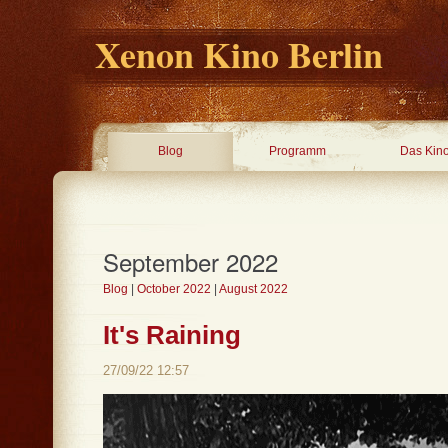
Xenon Kino Berlin
Blog
Programm
Das Kin
September 2022
Blog
|
October 2022
|
August 2022
It's Raining
27/09/22 12:57