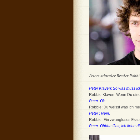
Peters schwuler Bruder Robbie
Peter Klaven: So was muss ic
Robbie Klaven: Wenn Du einen
Peter: Ok.
Robbie: Du weisst was ich m
Peter : Nein.
Robbie: Ein zwangloses Essen,
Peter: Ohhhh Gott, ich liebe di