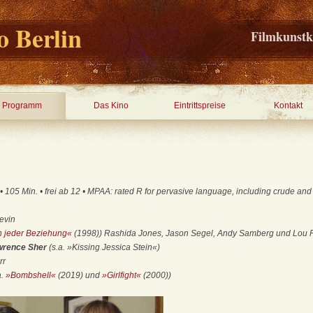
 Berlin
Filmkunstk
Programm
Das Kino
Eintrittspreise
Kontakt
105 Min. • frei ab 12 • MPAA: rated R for pervasive language, including crude and
evin
n jeder Beziehung«
(1998)) Rashida Jones, Jason Segel, Andy Samberg und Lou 
awrence Sher
(s.a. »Kissing Jessica Stein«)
rr
a.
»Bombshell«
(2019) und
»Girlfight«
(2000))