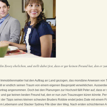
din Zooey ehelichen, und stellt dabei fest, dass er gar keinen Freund hat, den er
er Immobilienmakler hat den Auftrag an Land gezogen, das mondäne Anwesen von 
 will er endlich seinen Traum von einem eigenen Bauprojekt verwirklichen. Ausser
ntrag angenommen. Doch bei den Planungen zur Hochzeit fällt Peter auf, dass er
 und gar keinen besten Freund hat, den er nun zum Trauzeugen küren könnte. Per I
 der Tipps seines kleinen schwulen Bruders Robbie endet jedes Date mit einem Fia
 ihm Lebemann und Slacker Sydney Fife über den Weg. Nach ersten schüchternen