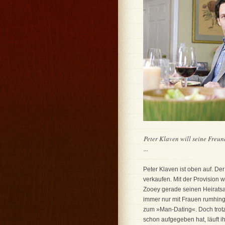
Peter Klaven will seine Freun
...
Peter Klaven ist oben auf. D
verkaufen. Mit der Provision
Zooey gerade seinen Heiratsa
immer nur mit Frauen rumhing
zum »Man-Dating«. Doch trotz
schon aufgegeben hat, läuft