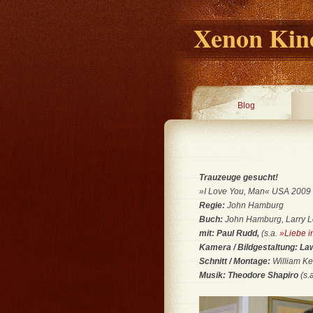
Xenon Kino
Blog
Trauzeuge gesucht!
»I Love You, Man« USA 2009 • 
Regie:
John Hamburg
Buch:
John Hamburg, Larry L
mit: Paul Rudd,
(s.a.
»Liebe i
Kamera / Bildgestaltung: L
Schnitt / Montage:
William Ke
Musik: Theodore Shapiro
(s.