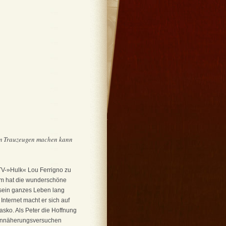
 zum Trauzeugen machen kann
TV-»Hulk« Lou Ferrigno zu
dem hat die wunderschöne
 sein ganzes Leben lang
nternet macht er sich auf
sko. Als Peter die Hoffnung
 Annäherungsversuchen