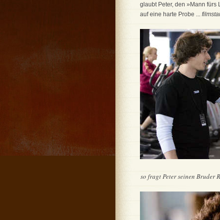
glaubt Peter, den »Mann fürs 
auf eine harte Probe ...
filmsta
so fragt Peter seinen Bruder R