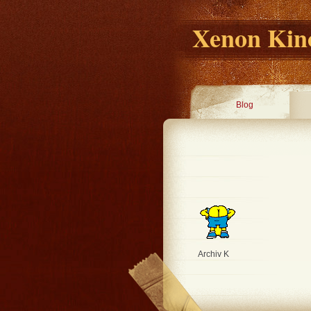
Xenon Kino
Blog
Archiv K