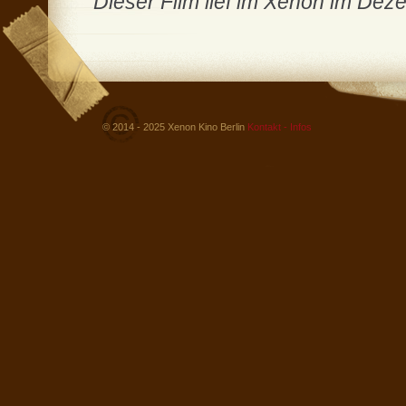
Dieser Film lief im Xenon im De
© 2014 - 2025 Xenon Kino Berlin
Kontakt - Infos