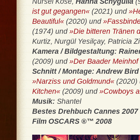
Nursel Köse,
Hanna Schygulla
(
ist gut gegangen«
(2021) und
»He
Beautiful«
(2020) und
»Fassbind
(1974) und
»Die bitteren Tränen 
Kurtiz, Nurgül Yesilçay, Patricia
Kamera / Bildgestaltung: Rain
(2009) und
»Der Baader Meinhof
Schnitt / Montage: Andrew Bir
»Narziss und Goldmund«
(2020)
Kitchen«
(2009) und
»Cowboys a
Musik:
Shantel
Bestes Drehbuch Cannes 2007 •
Film OSCARS ®™ 2008