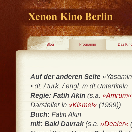
Xenon Kino Berlin
Blog
Programm
Das Kin
Auf der anderen Seite
»Yasamin K
• dt. / türk. / engl. m dt.Untertiteln
Regie: Fatih Akin
(s.a.
»Amrum«
Darsteller in
»Kismet«
(1999))
Buch:
Fatih Akin
mit: Baki Davrak
(s.a.
»Dealer«