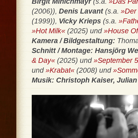
Birgit Minichmayr
(s.a.
»Das Par
(2006)),
Denis Lavant
(s.a.
»Der
(1999)),
Vicky Krieps
(s.a.
»Fath
»Hot Milk«
(2025) und
»House Of
Kamera / Bildgestaltung:
Thoma
Schnitt / Montage: Hansjörg We
& Day«
(2025) und
»September 
und
»Krabat«
(2008) und
»Somme
Musik:
Christoph Kaiser, Julia