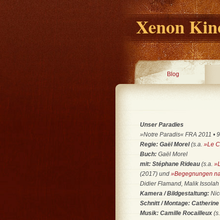
Xenon Kino
Blog
Unser Paradies
»Notre Paradis« FRA 2011 • 97
Regie: Gaël Morel
(s.a.
»Le C
Buch:
Gaël Morel
mit: Stéphane Rideau
(s.a.
»
(2017) und
»Begegnungen nac
Didier Flamand, Malik Issolah
Kamera / Bildgestaltung:
Nic
Schnitt / Montage: Catherin
Musik: Camille Rocailleux
(s