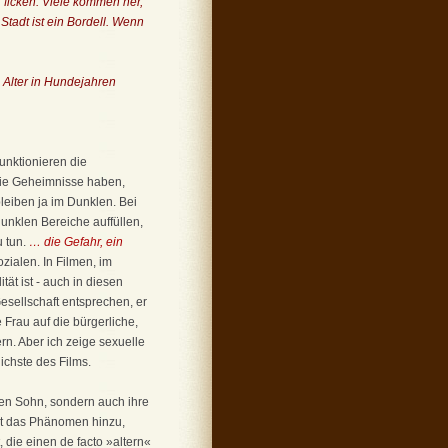
, ficken. Viele kommen her,
tadt ist ein Bordell. Wenn
n Alter in Hundejahren
unktionieren die
sie Geheimnisse haben,
leiben ja im Dunklen. Bei
dunklen Bereiche auffüllen,
u tun.
… die Gefahr, ein
zialen. In Filmen, im
ät ist - auch in diesen
esellschaft entsprechen, er
 Frau auf die bürgerliche,
n. Aber ich zeige sexuelle
ichste des Films.
hren Sohn, sondern auch ihre
mt das Phänomen hinzu,
, die einen de facto »altern«