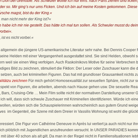
 Dorf bei Grenoble. Als Schwuler wollte ich nur eins: nach Paris ziehen und ficken
er so. Mir ging’s nur ums Ficken. Und ich bin auf meine Kosten gekommen. Diese S
rsche magst, bist du der King.«
 man nicht mehr der King ist?«
habe ich mir nie gestellt. Das hätte ich mal tun sollen. Als Schwuler musst du dei
vorbei«.
ist es nicht vorbei.«
nd allgemein die jüngere US-amerikanische Literatur sehr nahe. Bei Dennis Cooper f
eine Helden mit einer Vergangenheit ausgestattet sind. Sie sind Helden, obwohl 
ern weil sie einen Weg verfolgen. Auch Raskolnikovs Motive für seine Verbrechen b
ndiges Bild zu zeichnen, stimuliert die Fiktion: Der Leser oder Zuschauer kann die 
 setzen, auch bei kriminellen Figuren. Das hat mit grundloser Grausamkeit nichts z
litätzu zeichnen
Für mich gehört Homosexualität zur sexuellen Sphäre, nicht zur so
pekt von Figuren, die arbeiten, abends nach Hause gehen usw. Die sexuelle Realit
, Bars, Cruising-Orte … Mein Film sollte nicht der normativen Darstellung unserer G
ch will, dass sich schwule Zuschauer mit Kriminellen identifizieren. Würde ich eine
wollen, würden sich die Schauspielerinnen wahrscheinlich aus gutem Grund weiger
es ­ im Gegenteil, die Szene mit dem Dreier in Vassilis Wohnung ist wohl die glückl
essiert. Die Figur von Cathérine Deneuve in Après lui verliert ja auch nicht nur i
sich plötzlich mit Jugendlichen anzufreunden versucht. In UNSER PARADIES kom
t über 40 schon als alt gilt. Da man in der Regel nicht in Familiensituationen lebt