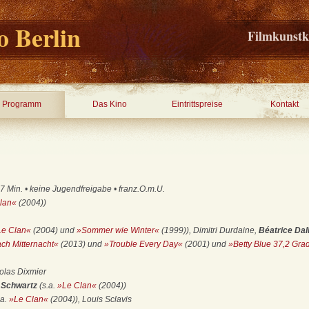
 Berlin
Filmkunstk
Programm
Das Kino
Eintrittspreise
Kontakt
 Min. • keine Jugendfreigabe • franz.O.m.U.
lan«
(2004))
Le Clan«
(2004) und
»Sommer wie Winter«
(1999)), Dimitri Durdaine,
Béatrice Dal
h Mitternacht«
(2013) und
»Trouble Every Day«
(2001) und
»Betty Blue 37,2 Gr
olas Dixmier
e Schwartz
(s.a.
»Le Clan«
(2004))
.a.
»Le Clan«
(2004)), Louis Sclavis