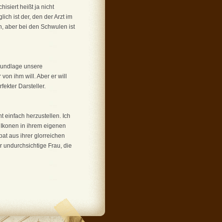
isiert heißt ja nicht
ich ist der, den der Arzt im
, aber bei den Schwulen ist
sgrundlage unsere
on ihm will. Aber er will
rfekter Darsteller.
t einfach herzustellen. Ich
 Ikonen in ihrem eigenen
at aus ihrer glorreichen
r undurchsichtige Frau, die