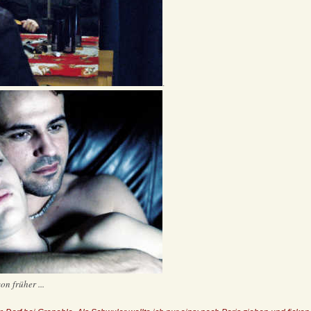
.
on früher ...