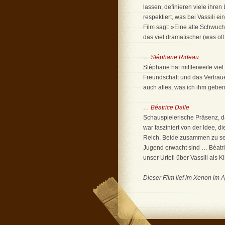
lassen, definieren viele ihren 
respektiert, was bei Vassili e
Film sagt: »Eine alte Schwuc
das viel dramatischer (was oft
… Stéphane Rideau
Stéphane hat mittlerweile viel
Freundschaft und das Vertraue
auch alles, was ich ihm geben k
… Béatrice Dalle
Schauspielerische Präsenz, das
war fasziniert von der Idee, 
Reich. Beide zusammen zu seh
Jugend erwacht sind … Béatric
unser Urteil über Vassili als Ki
Dieser Film lief im Xenon im A