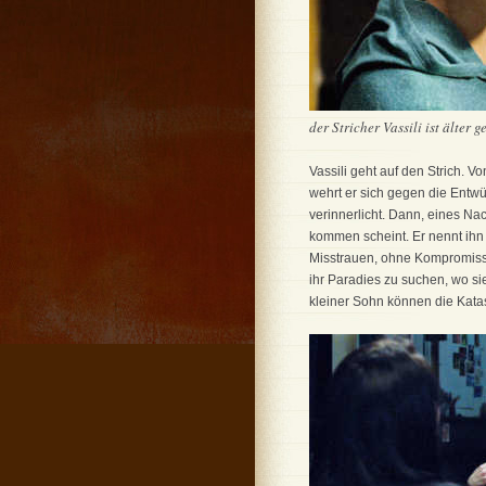
der Stricher Vassili ist älter 
Vassili geht auf den Strich. 
wehrt er sich gegen die Entwü
verinnerlicht. Dann, eines Na
kommen scheint. Er nennt ihn 
Misstrauen, ohne Kompromisse
ihr Paradies zu suchen, wo s
kleiner Sohn können die Kata