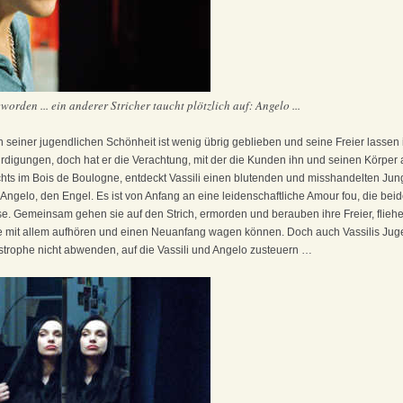
geworden ... ein anderer Stricher taucht plötzlich auf: Angelo ...
Von seiner jugendlichen Schönheit ist wenig übrig geblieben und seine Freier lasse
rdigungen, doch hat er die Verachtung, mit der die Kunden ihn und seinen Körper 
chts im Bois de Boulogne, entdeckt Vassili einen blutenden und misshandelten Jun
Angelo, den Engel. Es ist von Anfang an eine leidenschaftliche Amour fou, die beid
. Gemeinsam gehen sie auf den Strich, ermorden und berauben ihre Freier, fliehen
ie mit allem aufhören und einen Neuanfang wagen können. Doch auch Vassilis Jug
strophe nicht abwenden, auf die Vassili und Angelo zusteuern …