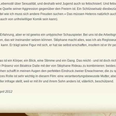
Lebensstil über Sexualität, und deshalb wird Jugend auch so fetischisiert. Und fetisch
ine Quelle seiner Aggression gegenüber den Freiern ist. Ein Schlüsselsatz diesbezügl
htel wie ich muss sich andere Freuden suchen.« Das müssen Heteros natürlich auch
 auch von unfreiwilliger Komik sein kann).
 Erfahrung, aber er ist gewiss ein untypischer Schauspieler. Bei uns ist die Arbeit
n, das wir ineinander setzen können. Stéphane macht alles, was ich als Regisseur v
ann. Er trägt seine Figur mit sich, er hat sie selbst erschaffen, insofern ist er ihr pe
 ist ein Körper, ein Blick, eine Stimme und ein Gang. Das reicht - und ist doch nich
die Präsenz von Béatrice Dalle mit der von Stéphane Rideau zu kombinieren: beides
en schafft in meinen Augen den perfekten Eindruck zweier Erwachsener, die zu sp
es Rolle ist sehr wichtig in diesem Film: eine verantwortungsbewusste Mutter, abe
ller infrage stellt, weil er mit ihr und ihrem Sohn anders ist, väterlich, beschützend.
pril 2012