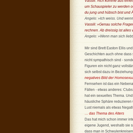
Vassili: »Ich komme aus einem
um Schauspieler zu werden od
du jung und hübsch bist und Ä
Angelo: »Ich weiss. Und wenn
Vassili: »Genau solche Fragen 
rechnen. Ab dreissig ist alles 
Angelo: »Wenn man sich liebt, 
Mir sind Brett Easton Ellis u
Geschichten auch ohne dass s
nicht sympathisch sind - sond
Figuren ein nicht ganz vollstä
sich selbst dazu in Beziehung
negatives Bild der Homosexua
Fernsehen ist das ein Nebenas
Fällen - etwas anderes: Clubs
hat ein sexuelles Thema. Und i
häusliche Sphäre reduzieren 
Lust niemals als etwas Negativ
… das Thema des Alters
Das hat mich schon immer inter
eigene Jugend, weshalb sie 
dass man in Schwulenkreisen mi