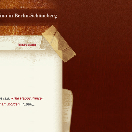
ino in Berlin-Schöneberg
Impressum
le
(s.a.
»The Happy Prince«
ad am Morgen«
(1986)),