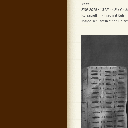
Vaca
ESP 2018 • 15 Min. • Regie: M
Kurzspielfilm - Frau mit Kuh
Marga schuftet in einer Fleisc