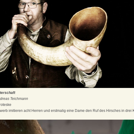
terschaft
Andreas Teichmann
roteske
werb imitieren acht Herren und erstmalig eine Dame den Ruf des Hirsches in drei 