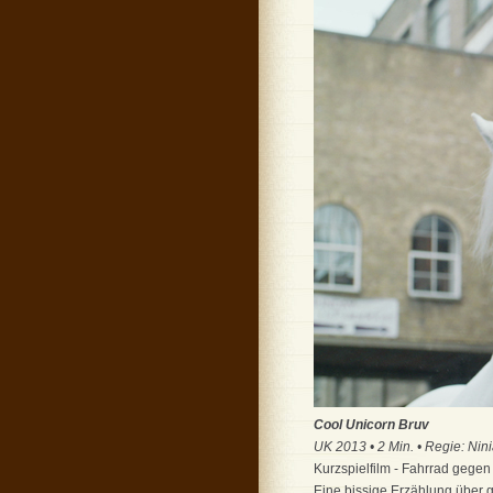
Cool Unicorn Bruv
UK 2013 • 2 Min. • Regie: Nini
Kurzspielfilm - Fahrrad gegen
Eine bissige Erzählung über g