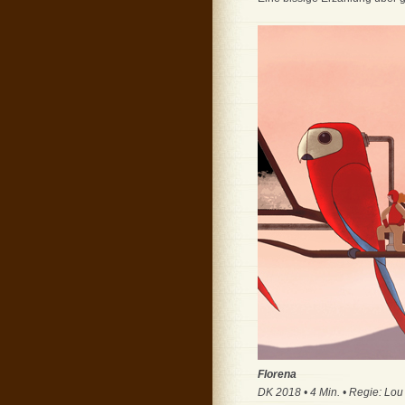
Florena
DK 2018 • 4 Min. • Regie: Lou