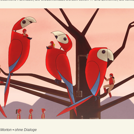
 Morton • ohne Dialoge