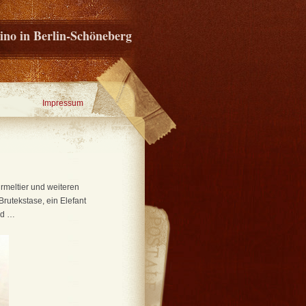
ino in Berlin-Schöneberg
Impressum
rmeltier und weiteren
rutekstase, ein Elefant
od …