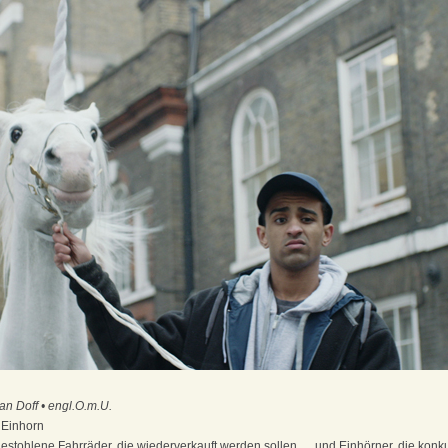
an Doff • engl.O.m.U.
 Einhorn
estohlene Fahrräder, die wiederverkauft werden sollen … und Einhörner, die konku