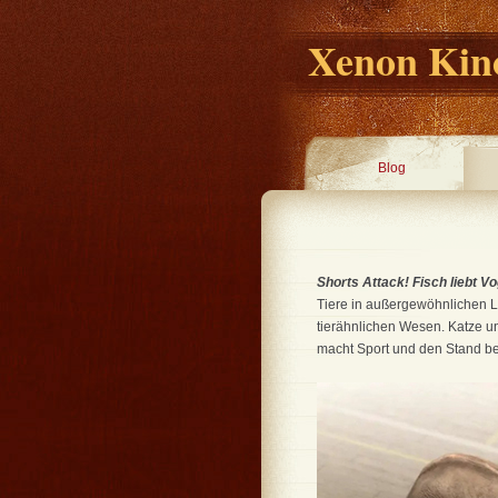
Xenon Kino
Blog
Shorts Attack! Fisch liebt V
Tiere in außergewöhnlichen Le
tierähnlichen Wesen. Katze un
macht Sport und den Stand b