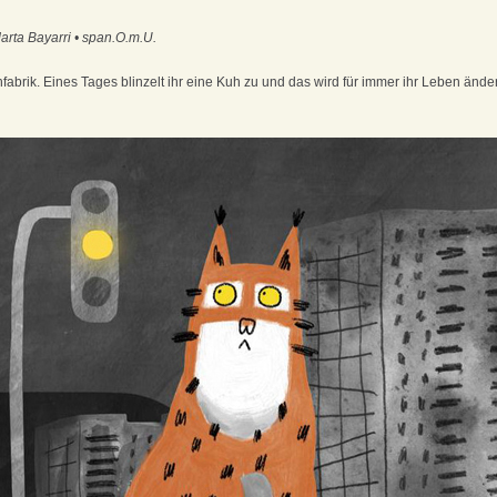
arta Bayarri • span.O.m.U.
hfabrik. Eines Tages blinzelt ihr eine Kuh zu und das wird für immer ihr Leben änd