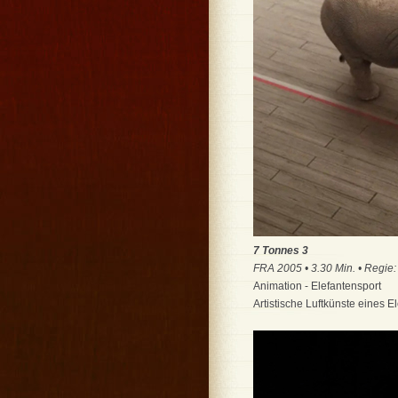
7
Tonnes 3
FRA 2005 • 3.30 Min. • Regie
Animation - Elefantensport
Artistische Luftkünste eines 