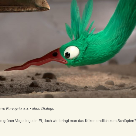
rre Perveyrie u.a. • ohne Dialoge
in grüner Vogel legt ein Ei, doch wie bringt man das Küken endlich zum Schlüpfen