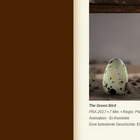
The Green Bird
FRA 2017 • 7 Min. • Regie: Pie
Animation - Ei-Komödie
Eine turbulente Geschichte: E