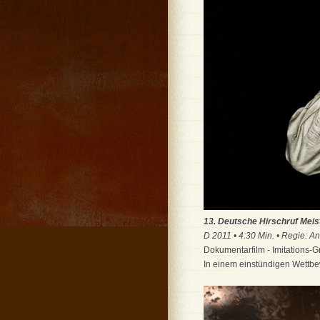
13. Deutsche Hirschruf Meis
D 2011 • 4:30 Min. • Regie: 
Dokumentarfilm - Imitations-G
In einem einstündigen Wettbe