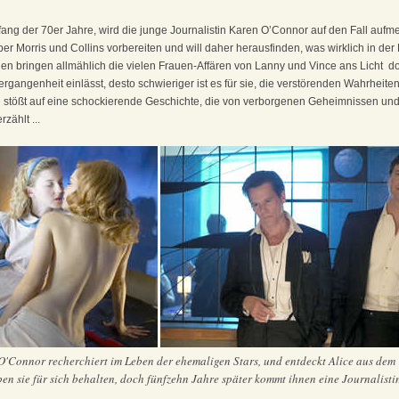
fang der 70er Jahre, wird die junge Journalistin Karen O’Connor auf den Fall aufme
er Morris und Collins vorbereiten und will daher herausfinden, was wirklich in der
gen bringen allmählich die vielen Frauen-Affären von Lanny und Vince ans Licht ­ d
rgangenheit einlässt, desto schwieriger ist es für sie, die verstörenden Wahrheite
Sie stößt auf eine schockierende Geschichte, die von verborgenen Geheimnissen un
rzählt ...
O'Connor recherchiert im Leben der ehemaligen Stars, und entdeckt Alice aus dem
n sie für sich behalten, doch fünfzehn Jahre später kommt ihnen eine Journalistin 