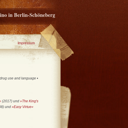
ino in Berlin-Schöneberg
Impressum
, drug use and language •
«
(2017) und
»The King's
08) und
»Easy Virtue«