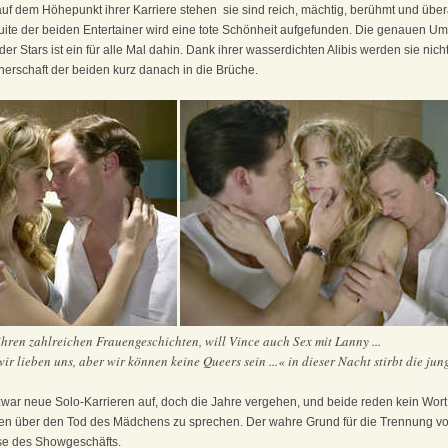
f dem Höhepunkt ihrer Karriere stehen ­ sie sind reich, mächtig, berühmt und übera
Suite der beiden Entertainer wird eine tote Schönheit aufgefunden. Die genauen U
der Stars ist ein für alle Mal dahin. Dank ihrer wasserdichten Alibis werden sie nich
nerschaft der beiden kurz danach in die Brüche.
ihren zahlreichen Frauengeschichten, will Vince auch Sex mit Lanny ...
wir lieben uns, aber wir können keine Queers sein ...« in dieser Nacht stirbt die ju
war neue Solo-Karrieren auf, doch die Jahre vergehen, und beide reden kein Wor
en über den Tod des Mädchens zu sprechen. Der wahre Grund für die Trennung von
se des Showgeschäfts.