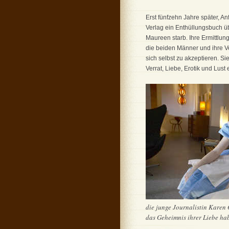
Erst fünfzehn Jahre später, An
Verlag ein Enthüllungsbuch üb
Maureen starb. Ihre Ermittlun
die beiden Männer und ihre Ve
sich selbst zu akzeptieren. 
Verrat, Liebe, Erotik und Lust e
die junge Journalistin Karen 
das Geheimnis ihrer Liebe habe