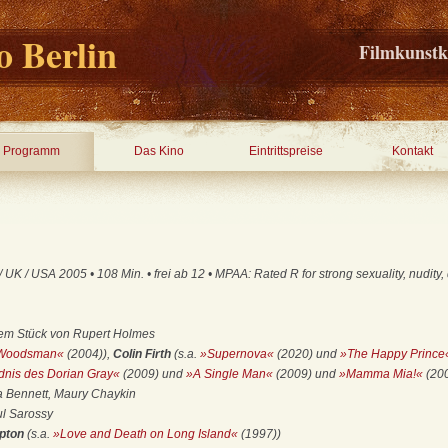
 Berlin
Filmkunstk
Programm
Das Kino
Eintrittspreise
Kontakt
UK / USA 2005 • 108 Min. • frei ab 12 • MPAA: Rated R for strong sexuality, nudity
em Stück von Rupert Holmes
Woodsman«
(2004)),
Colin Firth
(s.a.
»Supernova«
(2020) und
»The Happy Prince
dnis des Dorian Gray«
(2009) und
»A Single Man«
(2009) und
»Mamma Mia!«
(20
a Bennett, Maury Chaykin
l Sarossy
ipton
(s.a.
»Love and Death on Long Island«
(1997))