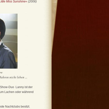
Little Miss Sunshine«
(2006)
ow
ahren nicht leben ...
 Show-Duo ­ Lanny ist der
 zum Lachen oder während
te Nachtclubs besitzt.