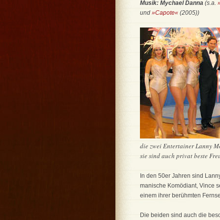
Musik: Mychael Danna
(s.a.
und
»Capote«
(2005))
die zwei Entertainer Lanny M
sie sind auch privat beste Fre
In den 50er Jahren sind Lanny
manische Komödiant, Vince se
einem ihrer berühmten Ferns
Die beiden sind auch die bes