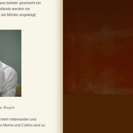
us beliebt ­ geschieht ein
mstände werden nie
t als Mörder angeklagt;
nge Zeugin
t mehr miteinander und
 Morris und Collins wird zu