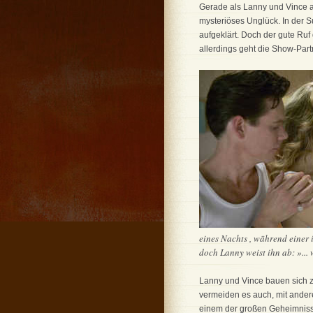
Gerade als Lanny und Vince au
mysteriöses Unglück. In der 
aufgeklärt. Doch der gute Ruf 
allerdings geht die Show-Part
eines Nachts , während einer 
doch Lanny weist ihn ab: »... 
Lanny und Vince bauen sich z
vermeiden es auch, mit ander
einem der großen Geheimnis