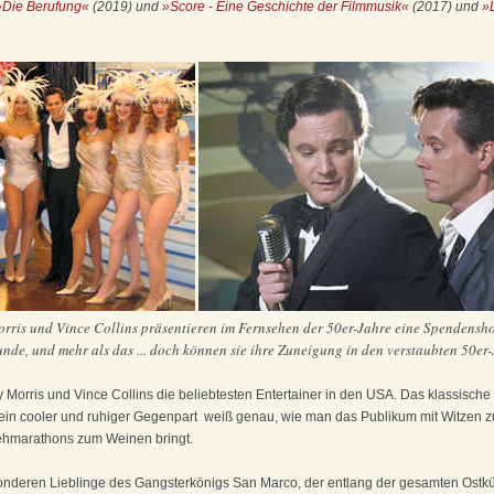
»Die Berufung«
(2019) und
»Score - Eine Geschichte der Filmmusik«
(2017) und
»
orris und Vince Collins präsentieren im Fernsehen der 50er-Jahre eine Spendensh
unde, und mehr als das ... doch können sie ihre Zuneigung in den verstaubten 50er-J
 Morris und Vince Collins die beliebtesten Entertainer in den USA. Das klassische
in cooler und ruhiger Gegenpart ­ weiß genau, wie man das Publikum mit Witzen
ehmarathons zum Weinen bringt.
onderen Lieblinge des Gangsterkönigs San Marco, der entlang der gesamten Ostküs