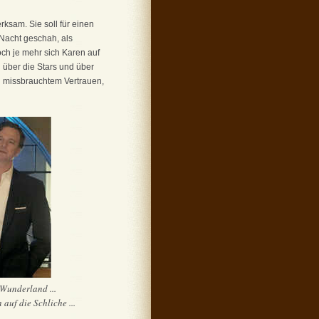
rksam. Sie soll für einen
 Nacht geschah, als
och je mehr sich Karen auf
n über die Stars und über
d missbrauchtem Vertrauen,
 Wunderland ...
auf die Schliche ...