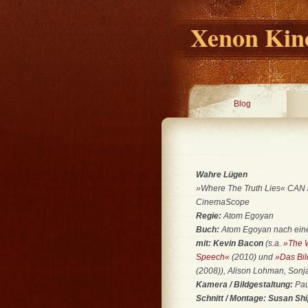
Xenon Kino
Blog
Wahre Lügen
»Where The Truth Lies« CAN / 
CinemaScope
Regie:
Atom Egoyan
Buch:
Atom Egoyan nach ein
mit: Kevin Bacon
(s.a.
»The 
Speech«
(2010) und
»Das Bil
(2008)), Alison Lohman, Sonj
Kamera / Bildgestaltung:
Pau
Schnitt / Montage: Susan Sh