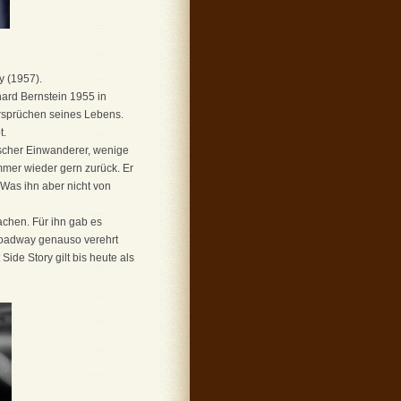
y (1957).
nard Bernstein 1955 in
dersprüchen seines Lebens.
t.
discher Einwanderer, wenige
mmer wieder gern zurück. Er
 Was ihn aber nicht von
chen. Für ihn gab es
roadway genauso verehrt
ide Story gilt bis heute als