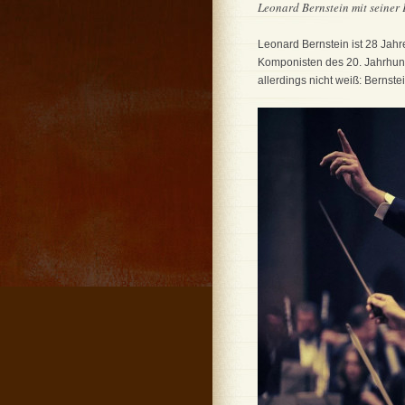
Leonard Bernstein mit seiner
Leonard Bernstein ist 28 Jah
Komponisten des 20. Jahrhunde
allerdings nicht weiß: Bernste