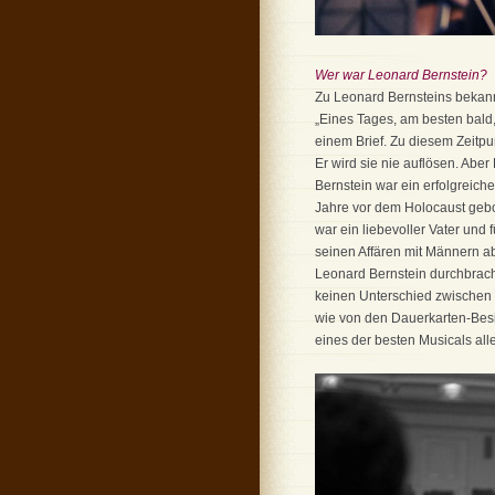
Wer war Leonard Bernstein?
Zu Leonard Bernsteins bekann
„Eines Tages, am besten bald,
einem Brief. Zu diesem Zeitpu
Er wird sie nie auflösen. Aber
Bernstein war ein erfolgreiche
Jahre vor dem Holocaust gebor
war ein liebevoller Vater und
seinen Affären mit Männern ab
Leonard Bernstein durchbrach
keinen Unterschied zwischen 
wie von den Dauerkarten-Besit
eines der besten Musicals all