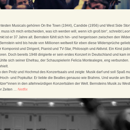
testen Musicals gehören On the Town (1944), Candide (1956) und West Side Stor
 muss ich mich entscheiden, was ich werden will, wenn ich groß bin“, schreibt Leo
nkt ist er 37 Jahre alt. Bernstein fühlt sich hin- und hergerissen zwischen den Wi
 Bernstein wird bis heute von Millionen weltweit für eben diese Widersprüche gelieb
r Komponist und Dirigent, Pianist und TV-Star, Philosoph und Aktivist. Ein Kind jü
en. Doch bereits 1948 dirigierte er sein erstes Konzert in Deutschland und kam i
 fühlte sich seiner Ehefrau, der Schauspielerin Felicia Montealegre, eng verbunden.
hielt.
 den Protz und Hochmut des Konzertsaals und zeigte: Musik darf und soll Spaß ma
Hoch- und Popkultur. Er liebte die Beatles genauso wie Brahms. Und wurde am B
zer*innen in den altehrwürdigen Konzertsälen der Welt. Bernsteins Musik zu West S
er Zeiten …
Netflix