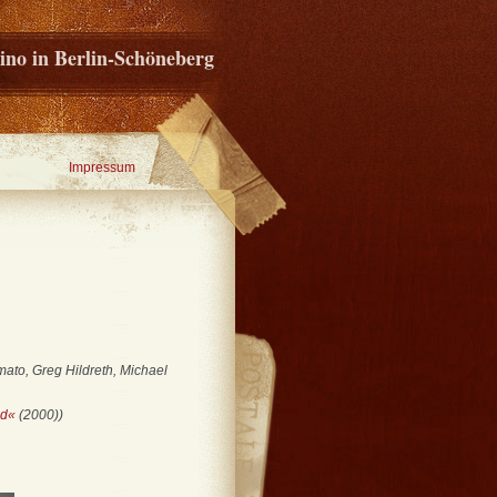
ino in Berlin-Schöneberg
Impressum
ato, Greg Hildreth, Michael
nd«
(2000))