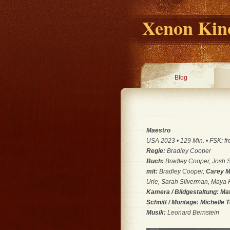
Xenon Kino
Blog
Maestro
USA 2023 • 129 Min. • FSK: fr
Regie:
Bradley Cooper
Buch:
Bradley Cooper, Josh 
mit:
Bradley Cooper,
Carey M
Urie, Sarah Silverman, Maya
Kamera / Bildgestaltung: Ma
Schnitt / Montage: Michelle 
Musik:
Leonard Bernstein