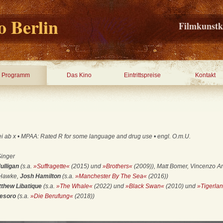
 Berlin
Filmkunstk
Programm
Das Kino
Eintrittspreise
Kontakt
ei ab x • MPAA: Rated R for some language and drug use • engl. O.m.U.
Singer
ulligan
(s.a.
»Suffragette«
(2015) und
»Brothers«
(2009)), Matt Bomer, Vincenzo Am
 Hawke,
Josh Hamilton
(s.a.
»Manchester By The Sea«
(2016))
tthew Libatique
(s.a.
»The Whale«
(2022) und
»Black Swan«
(2010) und
»Tigerla
Tesoro
(s.a.
»Die Berufung«
(2018))