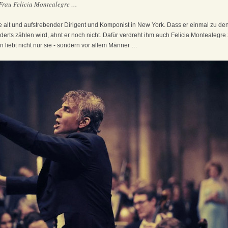
 Frau Felicia Montealegre …
re alt und aufstrebender Dirigent und Komponist in New York. Dass er einmal zu d
rts zählen wird, ahnt er noch nicht. Dafür verdreht ihm auch Felicia Montealegre
in liebt nicht nur sie - sondern vor allem Männer …