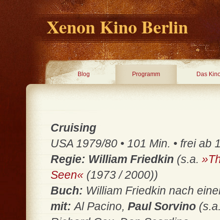
Xenon Kino Berlin
Blog
Programm
Das Kin
Cruising
USA 1979/80 • 101 Min. • frei ab 
Regie: William Friedkin
(s.a.
»Th
Seen«
(1973 / 2000))
Buch:
William Friedkin nach ei
mit:
Al Pacino,
Paul Sorvino
(s.a