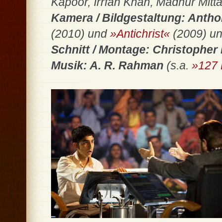
Kapoor, Irrfan Khan, Madhur Mittal
Kamera / Bildgestaltung: Anth
(2010) und
»Antichrist«
(2009) u
Schnitt / Montage: Christopher
Musik: A. R. Rahman
(s.a.
»127 