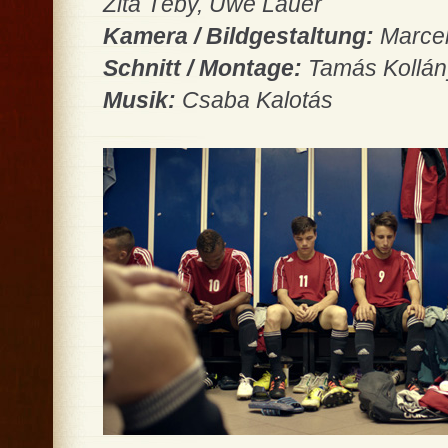
Zita Téby, Uwe Lauer
Kamera / Bildgestaltung:
Marcel
Schnitt / Montage:
Tamás Kollány
Musik:
Csaba Kalotás