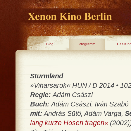
Xenon Kino Berlin
Blog
Programm
Das Kin
Sturmland
»Viharsarok« HUN / D 2014 • 102 
Regie:
Adám Császi
Buch:
Adám Császi, Iván Szabó
mit:
András Sütö, Adám Varga,
S
lang kurze Hosen tragen«
(2002))