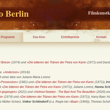
 Berlin
Filmkunstk
Programm
Das Kino
Eintrittspreise
Kontakt
 Briest«
(1974) und
»Die bitteren der Tränen der Petra von Kant«
(1971) und Darste
.a.
»Anderson«
(2014))
 einer Idee von Juliane Maria Lorenz
»Possession«
(1981) und
»Die bitteren der Tränen der Petra von Kant«
(1971)),
Ir
nd
»Die bitteren der Tränen der Petra von Kant«
(1971)), Juliane Lorenz,
Hanna Sch
gut gegangen«
(2021) und
»Helmut Newton - The Bad And The Beautiful«
(2020) u
st«
(1974) und
»Die bitteren der Tränen der Petra von Kant«
(1971)), Harry Baer, Ha
z Müller-Scherz,
Volker Schlöndorff
(s.a. Regie bei
»Baal«
(1969)), Thomas Schüh