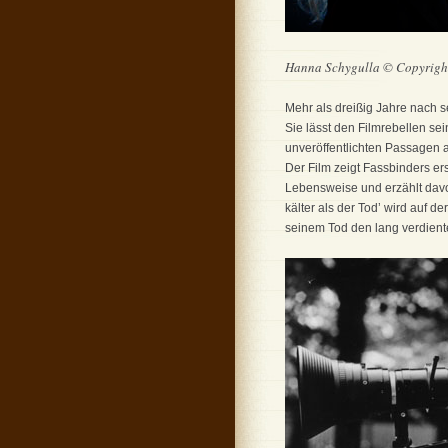
Hanna Schygulla © Copyrigh
Mehr als dreißig Jahre nach 
Sie lässt den Filmrebellen se
unveröffentlichten Passagen a
Der Film zeigt Fassbinders er
Lebensweise und erzählt davon
kälter als der Tod’ wird auf d
seinem Tod den lang verdien