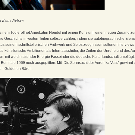
t Beate Nelken
seinem Tod eröffnet Annekatrin Hendel mit einem Kunstgriff einen neuen Zugang 
ine Geschichte in weiten Teilen selbst erzählen, indem sie autobiographische Elem
us seinem schriftstellerischen Frühwerk und Selbstzeugnissen seltener Interviews
ste künstlerische Ambitionen als Internatsschüler, die Zeiten der Unruhe und des A
, mit welch rasender Energie Fassbinder die deutsche Kulturlandschaft umpflügt. D
er Berlinale 1969 noch ausgepfiffen. Mit ‘Die Sehnsucht der Veronika Voss’ gewinnt
ten Goldenen Bären.