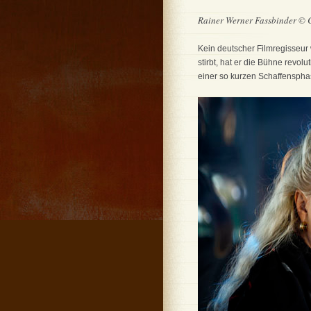
Rainer Werner Fassbinder © 
Kein deutscher Filmregisseur 
stirbt, hat er die Bühne revo
einer so kurzen Schaffensphase