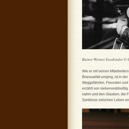
Rainer Werner Fassbinder © 
Wie er mit seinen Mitarbeite
Bisexualität umging, ist in d
Weggefährten, Freunden und F
erzählt von siebenunddreißig
nahm und den Glauben, die Fr
Symbiose zwischen Leben und