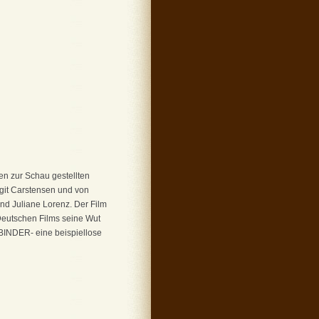
en zur Schau gestellten
rgit Carstensen und von
nd Juliane Lorenz. Der Film
Deutschen Films seine Wut
SBINDER- eine beispiellose