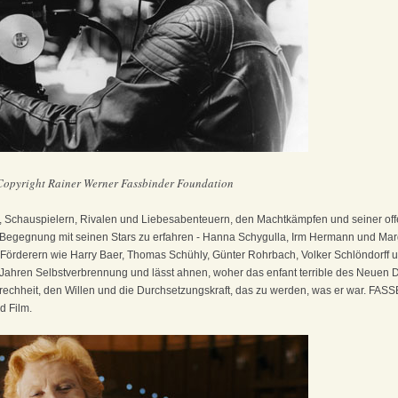
Copyright Rainer Werner Fassbinder Foundation
rn, Schauspielern, Rivalen und Liebesabenteuern, den Machtkämpfen und seiner off
er Begegnung mit seinen Stars zu erfahren - Hanna Schygulla, Irm Hermann und Ma
örderern wie Harry Baer, Thomas Schühly, Günter Rohrbach, Volker Schlöndorff u
 Jahren Selbstverbrennung und lässt ahnen, woher das enfant terrible des Neuen 
echheit, den Willen und die Durchsetzungskraft, das zu werden, was er war. FAS
 Film.