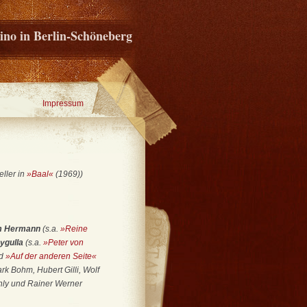
ino in Berlin-Schöneberg
Impressum
ller in
»Baal«
(1969))
m Hermann
(s.a.
»Reine
ygulla
(s.a.
»Peter von
nd
»Auf der anderen Seite«
rk Bohm, Hubert Gilli, Wolf
ly und Rainer Werner