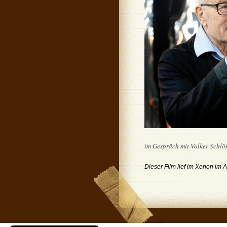
im Gespräch mit Volker Schlö
Dieser Film lief im Xenon im A