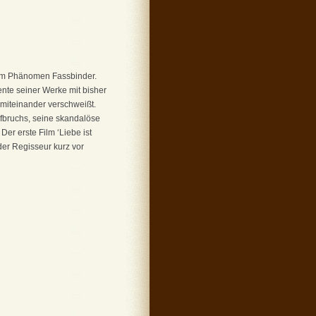
zum Phänomen Fassbinder.
ente seiner Werke mit bisher
 miteinander verschweißt.
ufbruchs, seine skandalöse
er erste Film ‘Liebe ist
 der Regisseur kurz vor