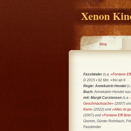
Xenon Kino
Blog
Fassbinder
(s.a.
»Fontane Effi
D 2015 • 92 Min. • frei ab 6
Regie: Annekatrin Hendel
(s
Buch:
Annekatrin Hendel nach
mit: Margit Carstensen
(s.a.
Geschmacksache«
(2007) u
Kant«
(2022) und
»Alles ist 
(2007) und
»Fontane Effi Brie
Gremm, Günter Rohrbach, Frit
Fassbinder