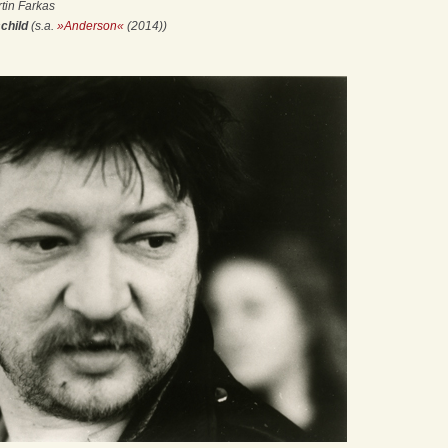
tin Farkas
schild
(s.a.
»Anderson«
(2014))