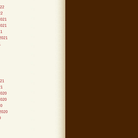
022
22
2021
2021
21
2021
1
021
21
2020
2020
20
2020
0