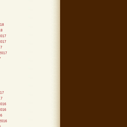
018
18
2017
2017
17
2017
7
017
17
2016
2016
16
2016
6