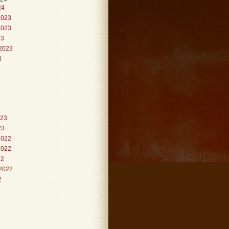
24
2023
2023
23
2023
3
023
23
2022
2022
22
2022
2