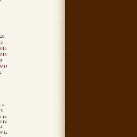
016
16
2015
2015
15
2015
5
015
15
2014
2014
14
2014