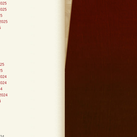
2025
2025
25
2025
5
025
25
2024
2024
24
2024
4
024