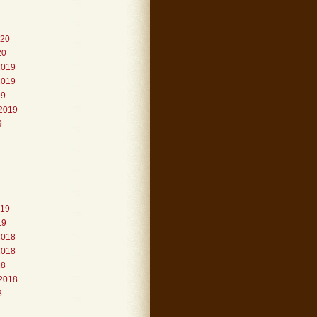
020
20
2019
2019
19
2019
9
019
19
2018
2018
18
2018
8