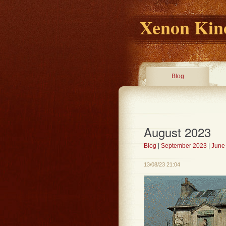
Xenon Kino
Blog
August 2023
Blog
|
September 2023
|
June
13/08/23 21:04