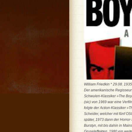
William Friedkin * 29.08. 193
Der amerikanische Regisseur 
Schwulen-Klassiker »The Boys 
(sic) von 1969 war eine Verfi
folgte der Action-Klassiker
Scheider, welcher mit fünf 
später, 1973 dann der Horror
Burstyn, mit bis dahin in Ma
Gruseleffekten. 1980 ein weit