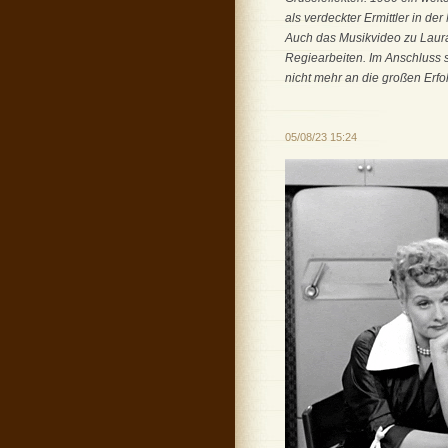
als verdeckter Ermittler in d
Auch das Musikvideo zu Laura
Regiearbeiten. Im Anschluss s
nicht mehr an die großen Erf
05/08/23 15:24