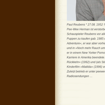
Paul Reubens * 27.08. 1952 †
Pee-Wee Herman ist verstorb
Schauspieler Reubens vor al
Puppen zu kaufen gab. 1985 d
Adventure«, er war aber vorhe
und in »Noch mehr Rauch um 
er in einem New Yorker Porno
Karriere in Amerika beendete.
Rückkehr« (1992) und (als St
Kinderfilm »Matilda« (1996) v
Zuletzt betrieb er unter pee
Radiosendungen …