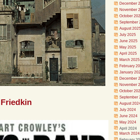
December 
November 
October 20
September 
August 202
July 2025
June 2025
May 2025
April 2025
March 2025
February 2
January 20
December 
November 
October 20
September 
 Friedkin
August 202
July 2024
June 2024
May 2024
April 2024
March 2024
February 2