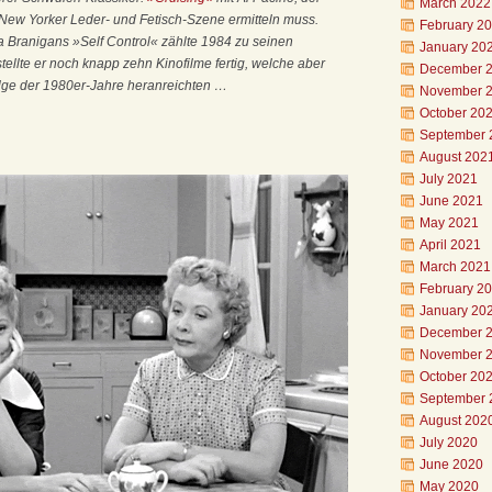
March 2022
er New Yorker Leder- und Fetisch-Szene ermitteln muss.
February 2
 Branigans »Self Control« zählte 1984 zu seinen
January 20
tellte er noch knapp zehn Kinofilme fertig, welche aber
December 
olge der 1980er-Jahre heranreichten …
November 
October 20
September 
August 202
July 2021
June 2021
May 2021
April 2021
March 2021
February 2
January 20
December 
November 
October 20
September 
August 202
July 2020
June 2020
May 2020