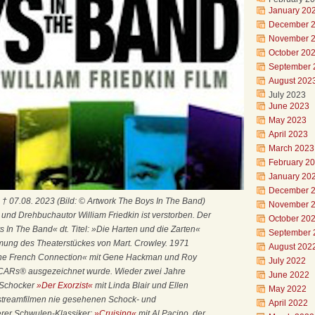
January 20
December 
November 
October 20
September 
August 202
July 2023
June 2023
May 2023
April 2023
March 2023
February 2
January 20
December 
5 † 07.08. 2023 (Bild: © Artwork The Boys In The Band)
November 
und Drehbuchautor William Friedkin ist verstorben. Der
October 20
In The Band« dt. Titel: »Die Harten und die Zarten«
September 
lmung des Theaterstückes von Mart. Crowley. 1971
August 202
 »The French Connection« mit Gene Hackman und Roy
July 2022
OSCARs® ausgezeichnet wurde. Wieder zwei Jahre
June 2022
-Schocker
»Der Exorzist«
mit Linda Blair und Ellen
May 2022
instreamfilmen nie gesehenen Schock- und
April 2022
erer Schwulen-Klassiker:
»Cruising«
mit Al Pacino, der