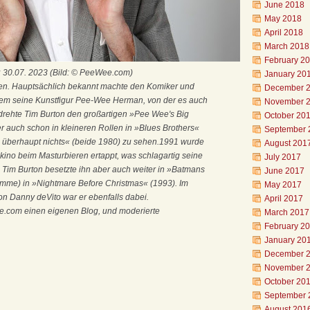
June 2018
May 2018
April 2018
March 2018
February 2
 30.07. 2023 (Bild: © PeeWee.com)
January 20
en. Hauptsächlich bekannt machte den Komiker und
December 
lem seine Kunstfigur Pee-Wee Herman, von der es auch
November 
rehte Tim Burton den großartigen »Pee Wee's Big
October 20
r auch schon in kleineren Rollen in »Blues Brothers«
September 
überhaupt nichts« (beide 1980) zu sehen.1991 wurde
August 201
kino beim Masturbieren ertappt, was schlagartig seine
July 2017
 Tim Burton besetzte ihn aber auch weiter in »Batmans
June 2017
imme) in »Nightmare Before Christmas« (1993). Im
May 2017
on Danny deVito war er ebenfalls dabei.
April 2017
wee.com einen eigenen Blog, und moderierte
March 2017
February 2
January 20
December 
November 
October 20
September 
August 201