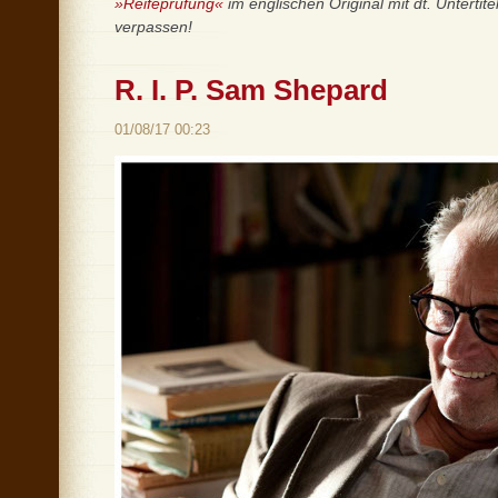
»Reifeprüfung«
im englischen Original mit dt. Untertite
verpassen!
R. I. P. Sam Shepard
01/08/17 00:23