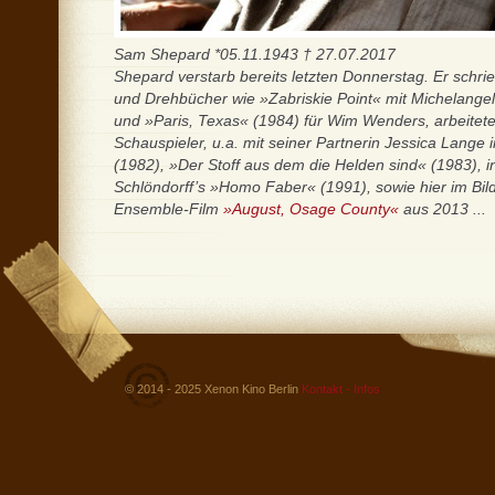
Sam Shepard *05.11.1943 † 27.07.2017
Shepard verstarb bereits letzten Donnerstag. Er schri
und Drehbücher wie »Zabriskie Point« mit Michelangel
und »Paris, Texas« (1984) für Wim Wenders, arbeitete 
Schauspieler, u.a. mit seiner Partnerin Jessica Lange
(1982), »Der Stoff aus dem die Helden sind« (1983), i
Schlöndorff’s »Homo Faber« (1991), sowie hier im Bi
Ensemble-Film
»August, Osage County«
aus 2013 ...
© 2014 - 2025 Xenon Kino Berlin
Kontakt - Infos