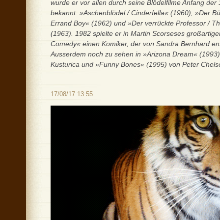
wurde er vor allen durch seine Blödelfilme Anfang der
bekannt: »Aschenblödel / Cinderfella« (1960), »Der Bür
Errand Boy« (1962) und »Der verrückte Professor / Th
(1963). 1982 spielte er in Martin Scorseses großartig
Comedy« einen Komiker, der von Sandra Bernhard entf
Ausserdem noch zu sehen in »Arizona Dream« (1993)
Kusturica und »Funny Bones« (1995) von Peter Chel
17/08/17 13:55